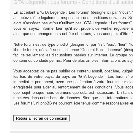
GTA Légende : Les forums - Conditions d’utilisatio
En accédant à “GTA Légende : Les forums” (désigné ici par “nous”, “
acceptez d’être légalement responsable des conditions suivantes. Si
alors n’accédez pas et/ou n’utilisez pas “GTA Légende : Les forums”
vous en soyez informé, bien qu’il soit prudent de vérifier régulièr
alors que des changements ont été effectués, vous acceptez d’être l
Notre forum est de type phpBB (désigné ici par “ils”, “eux”, “leur”,
libre de forum, déclaré sous la licence “
General Public License
” (dés
facilite seulement les discussions basées sur internet. Le groupe
contenu ou conduite permis. Pour de plus amples informations au su
Vous acceptez de ne pas publier de contenu abusif, obscène, vulgair
les lois de votre pays, du pays où “GTA Légende : Les forums” es
immédiat et permanent, avec une notification à votre fournisseur d’
enregistrée pour aider au renforcement de ces conditions. Vous acce
quel sujet lorsque nous estimons que cela est nécessaire. En tant q
stockées dans notre base de données. Bien que ces informations ne 
Les forums”, ni phpBB ne pourront être tenus comme responsables en
Retour à l’écran de connexion