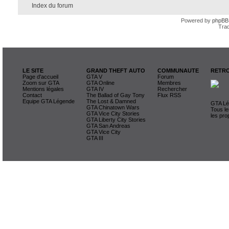
Index du forum
Powered by
phpBB
Trad
LE SITE
GRAND THEFT AUTO
COMMUNAUTE
RETRO
Page d'accueil
GTA V
Forum
Zoom sur GTA
GTA Online
Membres
Mentions légales
GTA IV
Rechercher
Contact
The Ballad of Gay Tony
Flux RSS
Equipe GTA Légende
The Lost & Damned
GTA Lég
GTA Chinatown Wars
Tous le
GTA Vice City Stories
les pro
GTA Liberty City Stories
GTA San Andreas
GTA Vice City
GTA III