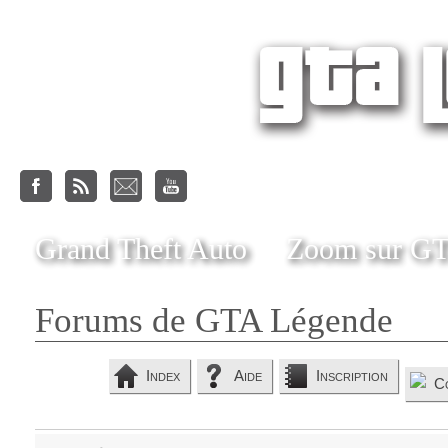
Grand Theft Auto
Zoom sur G
Forums de GTA Légende
Index
Aide
Inscription
C