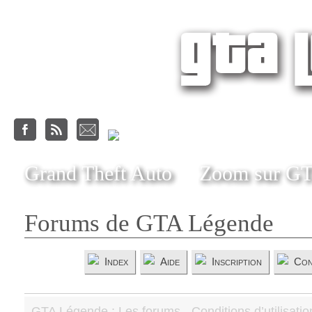
Grand Theft Auto
Zoom sur G
Forums de GTA Légende
Index
Aide
Inscription
Con
GTA Légende : Les forums - Conditions d’utilisatio