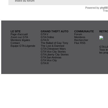
Index du forum
Powered by
phpBB
Trad
LE SITE
GRAND THEFT AUTO
COMMUNAUTE
RETRO
Page d'accueil
GTA V
Forum
Zoom sur GTA
GTA Online
Membres
Mentions légales
GTA IV
Rechercher
Contact
The Ballad of Gay Tony
Flux RSS
Equipe GTA Légende
The Lost & Damned
GTA Lég
GTA Chinatown Wars
Tous le
GTA Vice City Stories
les pro
GTA Liberty City Stories
GTA San Andreas
GTA Vice City
GTA III