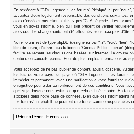
En accédant à “GTA Légende : Les forums” (désigné ici par “nous”, “
acceptez d’être légalement responsable des conditions suivantes. Si
alors n’accédez pas et/ou n’utilisez pas “GTA Légende : Les forums”
vous en soyez informé, bien qu’il soit prudent de vérifier régulièr
alors que des changements ont été effectués, vous acceptez d’être l
Notre forum est de type phpBB (désigné ici par “ils”, “eux”, “leur”,
libre de forum, déclaré sous la licence “
General Public License
” (dés
facilite seulement les discussions basées sur internet. Le groupe
contenu ou conduite permis. Pour de plus amples informations au su
Vous acceptez de ne pas publier de contenu abusif, obscène, vulgair
les lois de votre pays, du pays où “GTA Légende : Les forums” es
immédiat et permanent, avec une notification à votre fournisseur d’
enregistrée pour aider au renforcement de ces conditions. Vous acce
quel sujet lorsque nous estimons que cela est nécessaire. En tant q
stockées dans notre base de données. Bien que ces informations ne 
Les forums”, ni phpBB ne pourront être tenus comme responsables en
Retour à l’écran de connexion