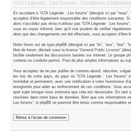
GTA Légende : Les forums - Conditions d’utilisatio
En accédant à “GTA Légende : Les forums” (désigné ici par “nous”, “
acceptez d’être légalement responsable des conditions suivantes. Si
alors n’accédez pas et/ou n’utilisez pas “GTA Légende : Les forums”
vous en soyez informé, bien qu’il soit prudent de vérifier régulièr
alors que des changements ont été effectués, vous acceptez d’être l
Notre forum est de type phpBB (désigné ici par “ils”, “eux”, “leur”,
libre de forum, déclaré sous la licence “
General Public License
” (dés
facilite seulement les discussions basées sur internet. Le groupe
contenu ou conduite permis. Pour de plus amples informations au su
Vous acceptez de ne pas publier de contenu abusif, obscène, vulgair
les lois de votre pays, du pays où “GTA Légende : Les forums” es
immédiat et permanent, avec une notification à votre fournisseur d’
enregistrée pour aider au renforcement de ces conditions. Vous acce
quel sujet lorsque nous estimons que cela est nécessaire. En tant q
stockées dans notre base de données. Bien que ces informations ne 
Les forums”, ni phpBB ne pourront être tenus comme responsables en
Retour à l’écran de connexion