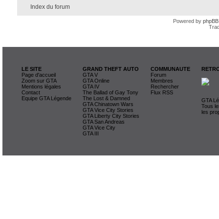
Index du forum
Powered by
phpBB
Trad
LE SITE
GRAND THEFT AUTO
COMMUNAUTE
RETRO
Page d'accueil
GTA V
Forum
Zoom sur GTA
GTA Online
Membres
Mentions légales
GTA IV
Rechercher
Contact
The Ballad of Gay Tony
Flux RSS
Equipe GTA Légende
The Lost & Damned
GTA Lég
GTA Chinatown Wars
Tous le
GTA Vice City Stories
les pro
GTA Liberty City Stories
GTA San Andreas
GTA Vice City
GTA III