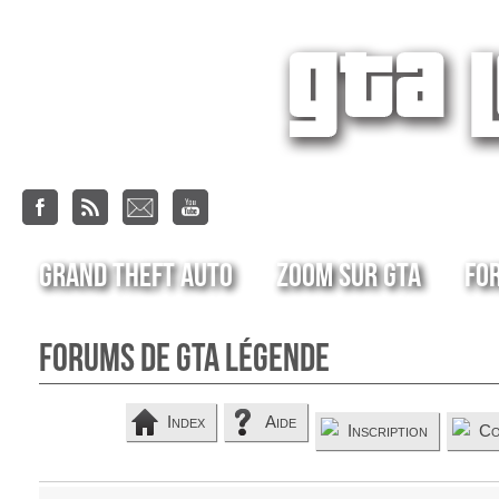
Grand Theft Auto
Zoom sur GTA
Fo
Forums de GTA Légende
Index
Aide
Inscription
Co