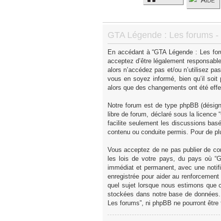
GTA Légende : Les forums - C
En accédant à “GTA Légende : Les forum
acceptez d’être légalement responsable
alors n’accédez pas et/ou n’utilisez p
vous en soyez informé, bien qu’il soit
alors que des changements ont été effe
Notre forum est de type phpBB (désigné 
libre de forum, déclaré sous la licence “
facilite seulement les discussions ba
contenu ou conduite permis. Pour de pl
Vous acceptez de ne pas publier de con
les lois de votre pays, du pays où “
immédiat et permanent, avec une notifi
enregistrée pour aider au renforcement
quel sujet lorsque nous estimons que c
stockées dans notre base de données. 
Les forums”, ni phpBB ne pourront être