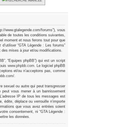
ttp://www.gtalegende.com/forums”), vous
ble de toutes les conditions suivantes,
uel moment et nous ferons tout pour que
z d’utiliser “GTA Légende : Les forums”
des mises à jour et/ou modifications.
pBB”, “Equipes phpBB”) qui est un script
epuis
www.phpbb.com
. Le logiciel phpBB
acceptons et/ou n’acceptons pas, comme
pbb.com/
.
e sexuel ou autre qui peut transgresser
ire peut vous mener à un bannissement
. L’adresse IP de tous les messages est
 édite, déplace ou verrouille n’importe
formations que vous avez entrées soient
 votre consentement, ni “GTA Légende :
ettre les données.