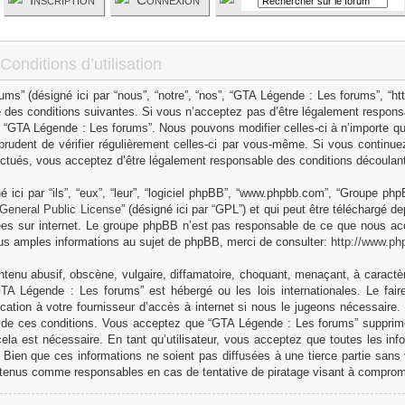
onditions d’utilisation
s” (désigné ici par “nous”, “notre”, “nos”, “GTA Légende : Les forums”, “h
 des conditions suivantes. Si vous n’acceptez pas d’être légalement responsa
as “GTA Légende : Les forums”. Nous pouvons modifier celles-ci à n’importe q
 prudent de vérifier régulièrement celles-ci par vous-même. Si vous continue
ctués, vous acceptez d’être légalement responsable des conditions découlant 
ici par “ils”, “eux”, “leur”, “logiciel phpBB”, “www.phpbb.com”, “Groupe ph
General Public License
” (désigné ici par “GPL”) et qui peut être téléchargé d
sées sur internet. Le groupe phpBB n’est pas responsable de ce que nous 
us amples informations au sujet de phpBB, merci de consulter:
http://www.ph
tenu abusif, obscène, vulgaire, diffamatoire, choquant, menaçant, à caractèr
GTA Légende : Les forums” est hébergé ou les lois internationales. Le fa
cation à votre fournisseur d’accès à internet si nous le jugeons nécessaire
 de ces conditions. Vous acceptez que “GTA Légende : Les forums” supprime,
ela est nécessaire. En tant qu’utilisateur, vous acceptez que toutes les in
Bien que ces informations ne soient pas diffusées à une tierce partie sans
 tenus comme responsables en cas de tentative de piratage visant à comprom