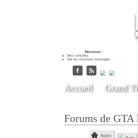
Bienvenue
!
Mes contrôles
Voir les nouveaux messages
Accueil
Grand Th
Forums de GTA 
Index
Aide