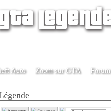
eft Auto
Zoom sur GTA
Forum
Légende
Inscription
Connexion