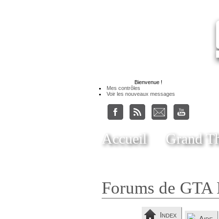
Bienvenue
!
Mes contrôles
Voir les nouveaux messages
Accueil
Grand Th
Forums de GTA 
Index
Aide