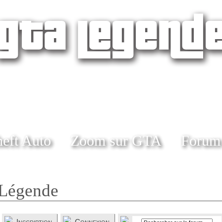
eft Auto
Zoom sur GTA
Forum
Légende
Inscription
Connexion