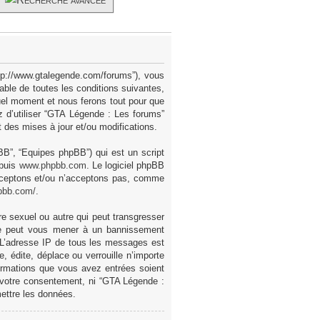
ttp://www.gtalegende.com/forums”), vous
ble de toutes les conditions suivantes,
uel moment et nous ferons tout pour que
z d’utiliser “GTA Légende : Les forums”
des mises à jour et/ou modifications.
pBB”, “Equipes phpBB”) qui est un script
epuis
www.phpbb.com
. Le logiciel phpBB
acceptons et/ou n’acceptons pas, comme
pbb.com/
.
e sexuel ou autre qui peut transgresser
ire peut vous mener à un bannissement
. L’adresse IP de tous les messages est
 édite, déplace ou verrouille n’importe
formations que vous avez entrées soient
 votre consentement, ni “GTA Légende :
ettre les données.