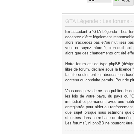
GTA Légende : Les forums - C
En accédant à “GTA Légende : Les forum
acceptez d’être légalement responsable
alors n’accédez pas et/ou n’utilisez p
vous en soyez informé, bien qu’il soit
alors que des changements ont été effe
Notre forum est de type phpBB (désigné 
libre de forum, déclaré sous la licence “
facilite seulement les discussions ba
contenu ou conduite permis. Pour de pl
Vous acceptez de ne pas publier de con
les lois de votre pays, du pays où “
immédiat et permanent, avec une notifi
enregistrée pour aider au renforcement
quel sujet lorsque nous estimons que c
stockées dans notre base de données. 
Les forums”, ni phpBB ne pourront être