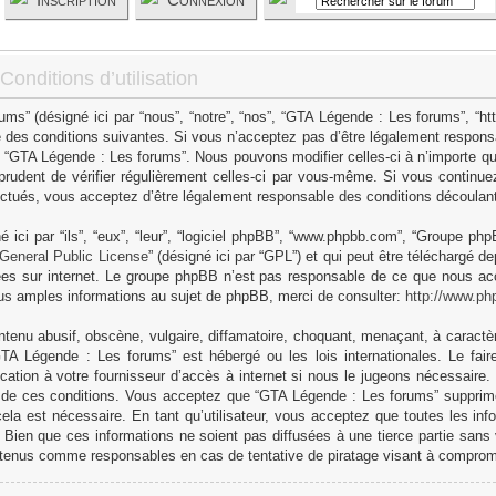
onditions d’utilisation
s” (désigné ici par “nous”, “notre”, “nos”, “GTA Légende : Les forums”, “h
 des conditions suivantes. Si vous n’acceptez pas d’être légalement responsa
as “GTA Légende : Les forums”. Nous pouvons modifier celles-ci à n’importe q
 prudent de vérifier régulièrement celles-ci par vous-même. Si vous continue
ctués, vous acceptez d’être légalement responsable des conditions découlant 
ici par “ils”, “eux”, “leur”, “logiciel phpBB”, “www.phpbb.com”, “Groupe ph
General Public License
” (désigné ici par “GPL”) et qui peut être téléchargé d
sées sur internet. Le groupe phpBB n’est pas responsable de ce que nous 
us amples informations au sujet de phpBB, merci de consulter:
http://www.ph
tenu abusif, obscène, vulgaire, diffamatoire, choquant, menaçant, à caractèr
GTA Légende : Les forums” est hébergé ou les lois internationales. Le fa
cation à votre fournisseur d’accès à internet si nous le jugeons nécessaire
 de ces conditions. Vous acceptez que “GTA Légende : Les forums” supprime,
ela est nécessaire. En tant qu’utilisateur, vous acceptez que toutes les in
Bien que ces informations ne soient pas diffusées à une tierce partie sans
 tenus comme responsables en cas de tentative de piratage visant à comprom