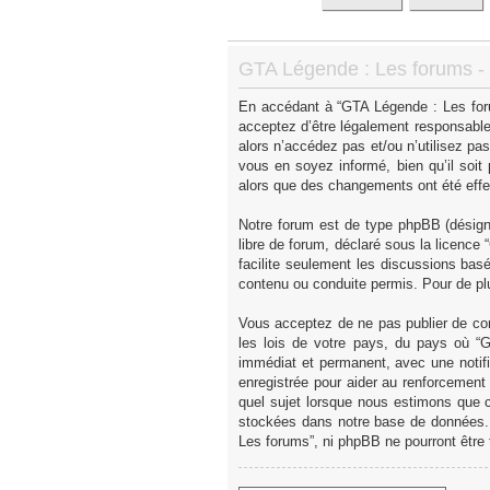
GTA Légende : Les forums - C
En accédant à “GTA Légende : Les forum
acceptez d’être légalement responsable
alors n’accédez pas et/ou n’utilisez p
vous en soyez informé, bien qu’il soit
alors que des changements ont été effe
Notre forum est de type phpBB (désigné 
libre de forum, déclaré sous la licence “
facilite seulement les discussions ba
contenu ou conduite permis. Pour de pl
Vous acceptez de ne pas publier de con
les lois de votre pays, du pays où “
immédiat et permanent, avec une notifi
enregistrée pour aider au renforcement
quel sujet lorsque nous estimons que c
stockées dans notre base de données. 
Les forums”, ni phpBB ne pourront être