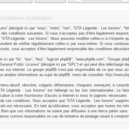
onditions d’utilisation
s” (désigné ici par “nous”, “notre”, “nos”, “GTA Légende : Les forums”, “h
 des conditions suivantes. Si vous n’acceptez pas d’être légalement responsa
as “GTA Légende : Les forums”. Nous pouvons modifier celles-ci à n’importe q
 prudent de vérifier régulièrement celles-ci par vous-même. Si vous continue
ctués, vous acceptez d’être légalement responsable des conditions découlant 
ici par “ils”, “eux”, “leur”, “logiciel phpBB”, “www.phpbb.com”, “Groupe ph
General Public License
” (désigné ici par “GPL”) et qui peut être téléchargé d
sées sur internet. Le groupe phpBB n’est pas responsable de ce que nous 
us amples informations au sujet de phpBB, merci de consulter:
http://www.ph
tenu abusif, obscène, vulgaire, diffamatoire, choquant, menaçant, à caractèr
GTA Légende : Les forums” est hébergé ou les lois internationales. Le fa
cation à votre fournisseur d’accès à internet si nous le jugeons nécessaire
 de ces conditions. Vous acceptez que “GTA Légende : Les forums” supprime,
ela est nécessaire. En tant qu’utilisateur, vous acceptez que toutes les in
Bien que ces informations ne soient pas diffusées à une tierce partie sans
 tenus comme responsables en cas de tentative de piratage visant à comprom