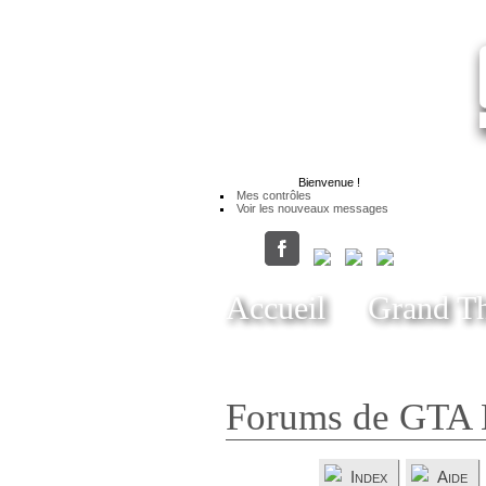
Bienvenue
!
Mes contrôles
Voir les nouveaux messages
Accueil
Grand Th
Forums de GTA 
Index
Aide