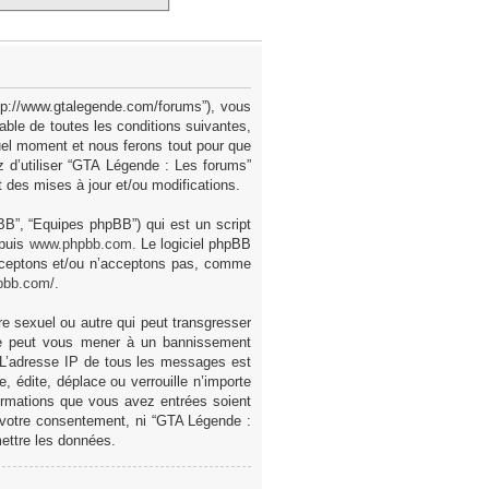
ttp://www.gtalegende.com/forums”), vous
ble de toutes les conditions suivantes,
uel moment et nous ferons tout pour que
z d’utiliser “GTA Légende : Les forums”
des mises à jour et/ou modifications.
pBB”, “Equipes phpBB”) qui est un script
epuis
www.phpbb.com
. Le logiciel phpBB
acceptons et/ou n’acceptons pas, comme
pbb.com/
.
e sexuel ou autre qui peut transgresser
ire peut vous mener à un bannissement
. L’adresse IP de tous les messages est
 édite, déplace ou verrouille n’importe
formations que vous avez entrées soient
 votre consentement, ni “GTA Légende :
ettre les données.