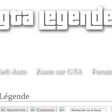
eft Auto
Zoom sur GTA
Forum
Légende
Inscription
Connexion