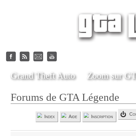
Grand Theft Auto
Zoom sur G
Forums de GTA Légende
Co
Index
Aide
Inscription