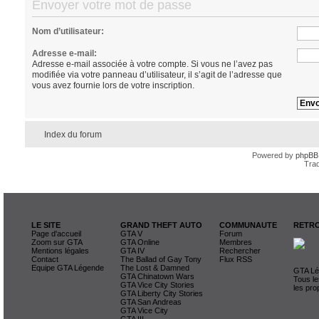
Envoyer votre mot de passe
Nom d’utilisateur:
Adresse e-mail:
Adresse e-mail associée à votre compte. Si vous ne l’avez pas
modifiée via votre panneau d’utilisateur, il s’agit de l’adresse que
vous avez fournie lors de votre inscription.
Index du forum
Powered by
phpBB
Trad
LE SITE
GRAND THEFT AUTO
COMMUNAUTE
RETRO
Page d'accueil
GTA V
Forum
Zoom sur GTA
GTA Online
Membres
Mentions légales
GTA IV
Rechercher
Contact
The Ballad of Gay Tony
Flux RSS
Equipe GTA Légende
The Lost & Damned
GTA Lég
GTA Chinatown Wars
Tous le
GTA Vice City Stories
les pro
GTA Liberty City Stories
GTA San Andreas
GTA Vice City
GTA III