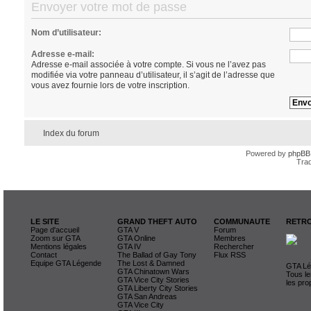
Envoyer votre mot de passe
Nom d’utilisateur:
Adresse e-mail:
Adresse e-mail associée à votre compte. Si vous ne l’avez pas
modifiée via votre panneau d’utilisateur, il s’agit de l’adresse que
vous avez fournie lors de votre inscription.
Index du forum
Powered by
phpBB
Trad
LE SITE
GRAND THEFT AUTO
COMMUNAUTE
RETRO
Page d'accueil
GTA V
Forum
Zoom sur GTA
GTA Online
Membres
Mentions légales
GTA IV
Rechercher
Contact
The Ballad of Gay Tony
Flux RSS
Equipe GTA Légende
The Lost & Damned
GTA Lég
GTA Chinatown Wars
Tous le
GTA Vice City Stories
les pro
GTA Liberty City Stories
GTA San Andreas
GTA Vice City