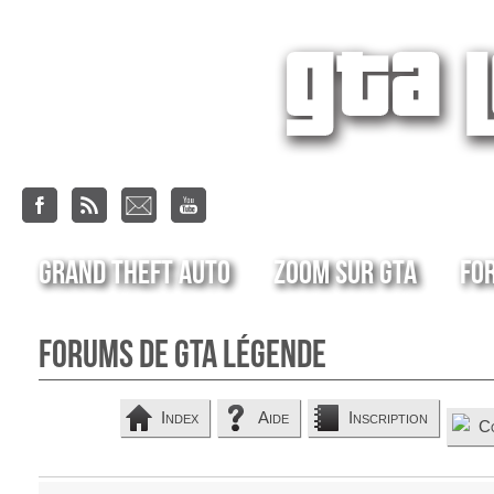
Grand Theft Auto
Zoom sur GTA
Fo
Forums de GTA Légende
Index
Aide
Inscription
C