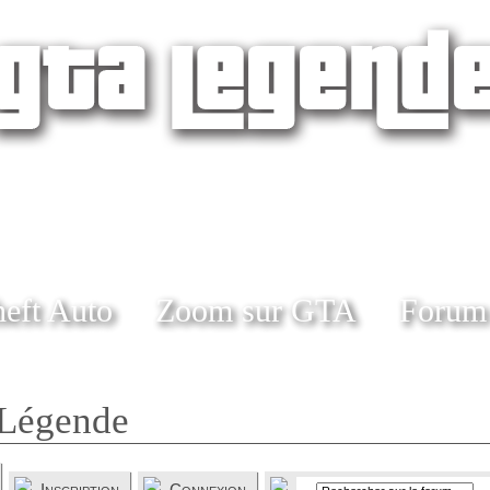
eft Auto
Zoom sur GTA
Forum
Légende
Inscription
Connexion