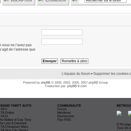
i vous ne l’avez pas
 s’agit de l’adresse que
L’équipe du forum
•
Supprimer les cookies 
Powered by
phpBB
© 2000, 2002, 2005, 2007 phpBB Group
Traduction par:
phpBB-fr.com
GRAND THEFT AUTO
COMMUNAUTE
RETROUV
TA V
Forum
TA Online
Membres
TA IV
Rechercher
he Ballad of Gay Tony
Flux RSS
he Lost & Damned
GTA Légen
TA Chinatown Wars
Tous les 
TA Vice City Stories