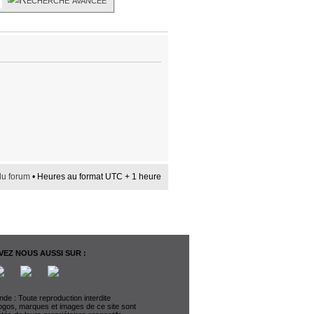
du forum
• Heures au format UTC + 1 heure
EZ NOUS AUSSI SUR :
de : Toute reproduction interdite
logos, marques et images de ce site sont