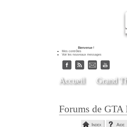
Bienvenue
!
Mes contrôles
Voir les nouveaux messages
Accueil
Grand Th
Forums de GTA 
Index
Aide