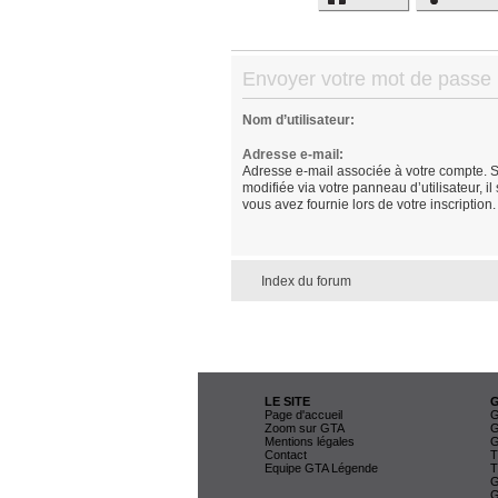
Envoyer votre mot de passe
Nom d’utilisateur:
Adresse e-mail:
Adresse e-mail associée à votre compte. S
modifiée via votre panneau d’utilisateur, il
vous avez fournie lors de votre inscription.
Index du forum
LE SITE
Page d'accueil
G
Zoom sur GTA
G
Mentions légales
G
Contact
T
Equipe GTA Légende
T
G
G