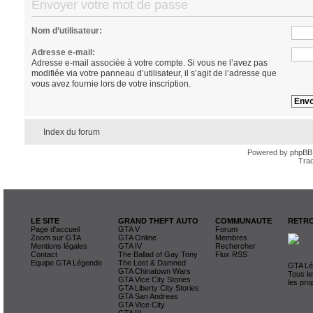
Envoyer votre mot de passe
Nom d’utilisateur:
Adresse e-mail:
Adresse e-mail associée à votre compte. Si vous ne l’avez pas
modifiée via votre panneau d’utilisateur, il s’agit de l’adresse que
vous avez fournie lors de votre inscription.
Index du forum
Powered by
phpBB
Trad
LE SITE
GRAND THEFT AUTO
COMMUNAUTE
RETRO
Page d'accueil
GTA V
Forum
Zoom sur GTA
GTA Online
Membres
Mentions légales
GTA IV
Rechercher
Contact
The Ballad of Gay Tony
Flux RSS
Equipe GTA Légende
The Lost & Damned
GTA Lég
GTA Chinatown Wars
Tous le
GTA Vice City Stories
les pro
GTA Liberty City Stories
GTA San Andreas
GTA Vice City
GTA III