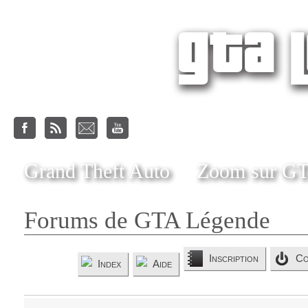
Grand Theft Auto
Zoom sur G
Forums de GTA Légende
Inscription
Co
Index
Aide