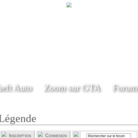
eft Auto
Zoom sur GTA
Forum
Légende
Inscription
Connexion