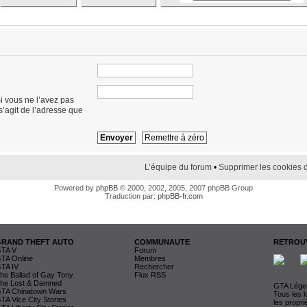
i vous ne l’avez pas
 s’agit de l’adresse que
L’équipe du forum
•
Supprimer les cookies 
Powered by
phpBB
© 2000, 2002, 2005, 2007 phpBB Group
Traduction par:
phpBB-fr.com
GRAND THEFT AUTO
COMMUNAUTE
RETROUV
TA V
Forum
TA Online
Membres
TA IV
Rechercher
he Ballad of Gay Tony
Flux RSS
he Lost & Damned
GTA Légen
TA Chinatown Wars
Tous les 
TA Vice City Stories
les propri