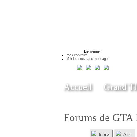
Bienvenue
!
Mes contrôles
Voir les nouveaux messages
Accueil
Grand Th
Forums de GTA 
Index
Aide