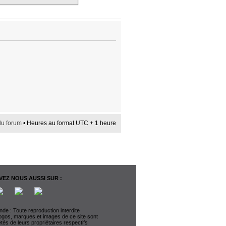
du forum
• Heures au format UTC + 1 heure
EZ NOUS AUSSI SUR :
de : Toute reproduction interdite
logos, marques et images de ce site sont
étés de leurs propriétaires respectifs