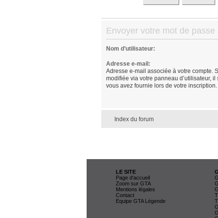
Envoyer votre mot de passe
Nom d’utilisateur:
Adresse e-mail:
Adresse e-mail associée à votre compte. S
modifiée via votre panneau d’utilisateur, il
vous avez fournie lors de votre inscription.
Index du forum
LE SITE
Page d'accueil
G
Zoom sur GTA
G
Mentions légales
G
Contact
T
Equipe GTA Légende
T
G
G