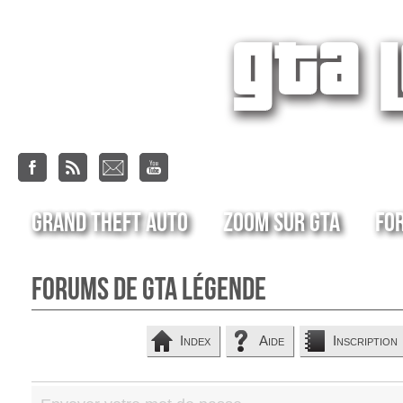
Grand Theft Auto
Zoom sur GTA
Fo
Forums de GTA Légende
Index
Aide
Inscription