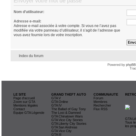
Envoyer votre mot de passe
Nom d’utilisateur:
Adresse e-mail:
Adresse e-mail associée à votre compte. Si vous ne l’avez pas
modifiée via votre panneau d’utilisateur, il s’agit de l’adresse que
vous avez fournie lors de votre inscription.
Index du forum
Powered by
phpBB
Trad
LE SITE
GRAND THEFT AUTO
COMMUNAUTE
RETRO
Page d'accueil
GTA V
Forum
Zoom sur GTA
GTA Online
Membres
Mentions légales
GTA IV
Rechercher
Contact
The Ballad of Gay Tony
Flux RSS
Equipe GTA Légende
The Lost & Damned
GTA Chinatown Wars
GTA Lég
GTA Vice City Stories
Tous le
GTA Liberty City Stories
les pro
GTA San Andreas
GTA Vice City
GTA III