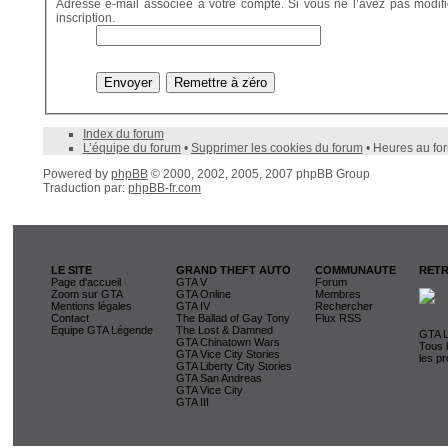
Adresse e-mail associée à votre compte. Si vous ne l’avez pas modifiée
inscription.
Index du forum
L’équipe du forum
•
Supprimer les cookies du forum
• Heures au fo
Powered by
phpBB
© 2000, 2002, 2005, 2007 phpBB Group
Traduction par:
phpBB-fr.com
LE SITE
GRAND THEFT AUTO
COMMUNAUTE
RETR
Page d'accueil
GTA V
Forum
Zoom sur GTA
GTA Online
Membres
Mentions légales
GTA IV
Rechercher
Contact
The Ballad of Gay Tony
Flux RSS
Equipe GTA Légende
The Lost & Damned
GTA L
GTA Chinatown Wars
Tous 
GTA Vice City Stories
les pr
GTA Liberty City Stories
GTA San Andreas
GTA Vice City
GTA III