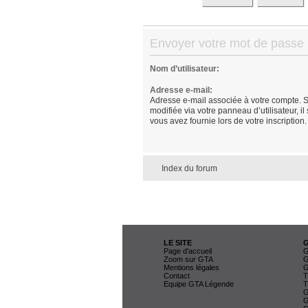
Envoyer votre mot de passe
Nom d’utilisateur:
Adresse e-mail:
Adresse e-mail associée à votre compte. S
modifiée via votre panneau d’utilisateur, il
vous avez fournie lors de votre inscription.
Index du forum
LE SITE
Page d'accueil
G
Zoom sur GTA
G
Mentions légales
G
Contact
T
Equipe GTA Légende
T
G
G