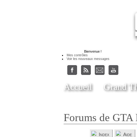
Bienvenue
!
Mes contrôles
Voir les nouveaux messages
Accueil
Grand Th
Forums de GTA 
Index
Aide