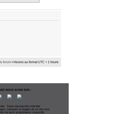
du forum
• Heures au format UTC + 1 heure
EZ NOUS AUSSI SUR :
de : Toute reproduction interdite
logos, marques et images de ce site sont
étés de leurs propriétaires respectifs