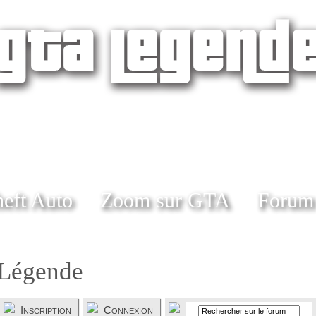
eft Auto
Zoom sur GTA
Forum
Légende
Inscription
Connexion