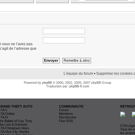
i vous ne l’avez pas
 s’agit de l’adresse que
L’équipe du forum
•
Supprimer les cookies 
Powered by
phpBB
© 2000, 2002, 2005, 2007 phpBB Group
Traduction par:
phpBB-fr.com
GRAND THEFT AUTO
COMMUNAUTE
RETROUV
TA V
Forum
TA Online
Membres
TA IV
Rechercher
he Ballad of Gay Tony
Flux RSS
he Lost & Damned
GTA Légen
TA Chinatown Wars
Tous les 
TA Vice City Stories
les propri