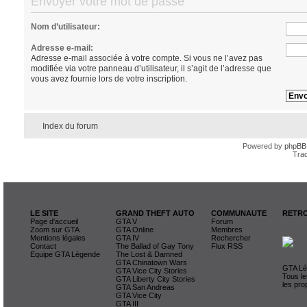
Envoyer votre mot de passe
Nom d’utilisateur:
Adresse e-mail:
Adresse e-mail associée à votre compte. Si vous ne l’avez pas
modifiée via votre panneau d’utilisateur, il s’agit de l’adresse que
vous avez fournie lors de votre inscription.
Index du forum
Powered by
phpBB
Trad
LE SITE
GRAND THEFT AUTO
COMMUNAUTE
RETRO
Page d'accueil
GTA V
Forum
Zoom sur GTA
GTA Online
Membres
Mentions légales
GTA IV
Rechercher
Contact
The Ballad of Gay Tony
Flux RSS
Equipe GTA Légende
The Lost & Damned
GTA Chinatown Wars
GTA Lég
GTA Vice City Stories
Tous le
GTA Liberty City Stories
les pro
GTA San Andreas
GTA Vice City
GTA III