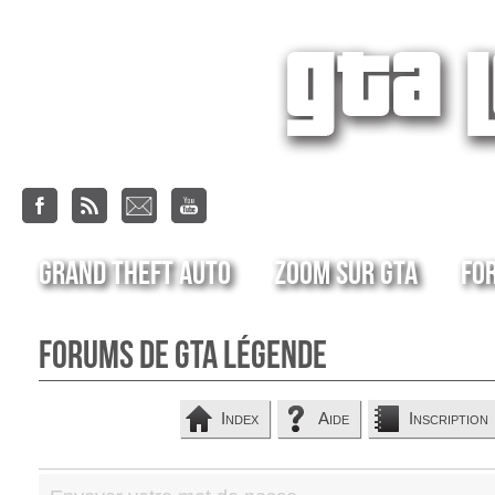
Grand Theft Auto
Zoom sur GTA
Fo
Forums de GTA Légende
Index
Aide
Inscription