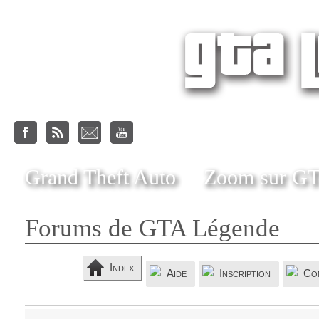
Grand Theft Auto
Zoom sur G
Forums de GTA Légende
Index
Aide
Inscription
Co