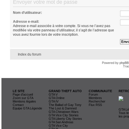
Envoyer votre mot de passe
Nom d’utilisateur:
Adresse e-mail:
Adresse e-mail associée à votre compte. Si vous ne l’avez pas
modifiée via votre panneau d’utilisateur, il s’agit de l’adresse que
vous avez fournie lors de votre inscription.
Index du forum
Powered by
phpBB
Trad
LE SITE
GRAND THEFT AUTO
COMMUNAUTE
RETRO
Page d'accueil
GTA V
Forum
Zoom sur GTA
GTA Online
Membres
Mentions légales
GTA IV
Rechercher
Contact
The Ballad of Gay Tony
Flux RSS
Equipe GTA Légende
The Lost & Damned
GTA Lég
GTA Chinatown Wars
Tous le
GTA Vice City Stories
les pro
GTA Liberty City Stories
GTA San Andreas
GTA Vice City
GTA III