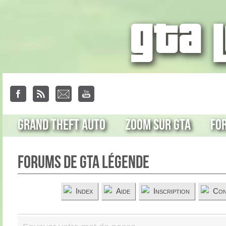
Grand Theft Auto
Zoom sur GTA
Fo
Forums de GTA Légende
Index
Aide
Inscription
Con