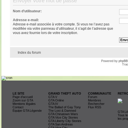
Envoyer votre mot de passe
Nom d’utilisateur:
Adresse e-mail:
Adresse e-mail associée à votre compte. Si vous ne l’avez pas
modifiée via votre panneau d’utilisateur, il s’agit de l’adresse que
vous avez fournie lors de votre inscription.
Index du forum
Powered by
phpBB
Trad
LE SITE
GRAND THEFT AUTO
COMMUNAUTE
RETRO
Page d'accueil
GTA V
Forum
Zoom sur GTA
GTA Online
Membres
Mentions légales
GTA IV
Rechercher
Contact
The Ballad of Gay Tony
Flux RSS
Equipe GTA Légende
The Lost & Damned
GTA Lég
GTA Chinatown Wars
Tous le
GTA Vice City Stories
les pro
GTA Liberty City Stories
GTA San Andreas
GTA Vice City