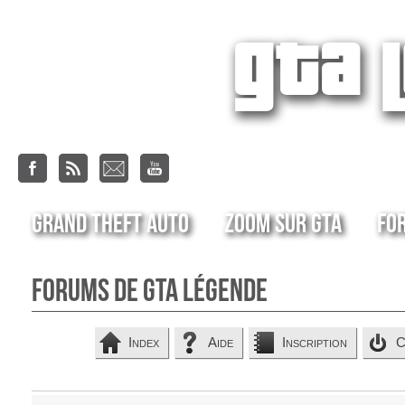
Grand Theft Auto
Zoom sur GTA
Fo
Forums de GTA Légende
Index
Aide
Inscription
C