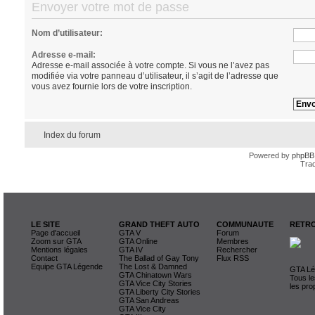
Envoyer votre mot de passe
Nom d’utilisateur:
Adresse e-mail:
Adresse e-mail associée à votre compte. Si vous ne l’avez pas
modifiée via votre panneau d’utilisateur, il s’agit de l’adresse que
vous avez fournie lors de votre inscription.
Index du forum
Powered by
phpBB
Trad
LE SITE
GRAND THEFT AUTO
COMMUNAUTE
RETRO
Page d'accueil
GTA V
Forum
Zoom sur GTA
GTA Online
Membres
Mentions légales
GTA IV
Rechercher
Contact
The Ballad of Gay Tony
Flux RSS
Equipe GTA Légende
The Lost & Damned
GTA Lég
GTA Chinatown Wars
Tous le
GTA Vice City Stories
les pro
GTA Liberty City Stories
GTA San Andreas
GTA Vice City