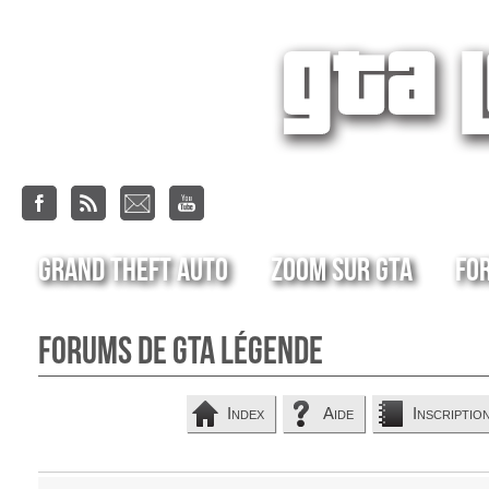
Grand Theft Auto
Zoom sur GTA
Fo
Forums de GTA Légende
Index
Aide
Inscriptio