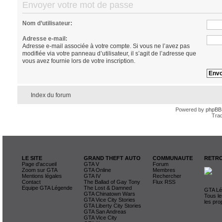
Envoyer votre mot de passe
Nom d’utilisateur:
Adresse e-mail:
Adresse e-mail associée à votre compte. Si vous ne l’avez pas
modifiée via votre panneau d’utilisateur, il s’agit de l’adresse que
vous avez fournie lors de votre inscription.
Index du forum
Powered by
phpBB
Trad
LE SITE
GRAND THEFT AUTO
COMMUNAUTE
RETRO
Page d'accueil
GTA V
Forum
Zoom sur GTA
GTA Online
Membres
Mentions légales
GTA IV
Rechercher
Contact
The Ballad of Gay Tony
Flux RSS
Equipe GTA Légende
The Lost & Damned
GTA Lég
GTA Chinatown Wars
Tous le
GTA Vice City Stories
les pro
GTA Liberty City Stories
GTA San Andreas
GTA Vice City