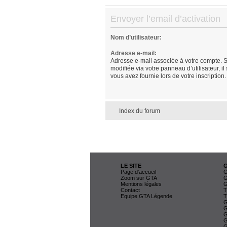
Envoyer l’email d’activation
Nom d’utilisateur:
Adresse e-mail:
Adresse e-mail associée à votre compte. S
modifiée via votre panneau d’utilisateur, il
vous avez fournie lors de votre inscription.
Index du forum
LE SITE
Page d'accueil
G
Zoom sur GTA
G
Mentions légales
G
Contact
T
Equipe GTA Légende
T
G
G
G
G
G