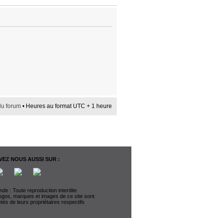
du forum
• Heures au format UTC + 1 heure
EZ NOUS AUSSI SUR :
de : Toute reproduction interdite
logos, marques et images de ce site sont
étés de leurs propriétaires respectifs