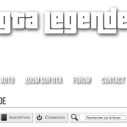
 Auto
Zoom sur GTA
Forum
Contact
de
Inscription
Connexion