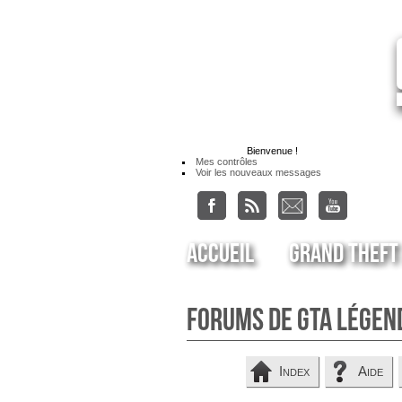
Bienvenue
!
Mes contrôles
Voir les nouveaux messages
Accueil
Grand Theft
Forums de GTA Légen
Index
Aide