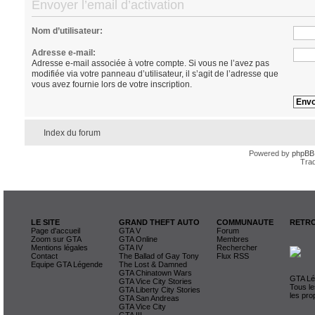
Envoyer l’email d’activation
Nom d’utilisateur:
Adresse e-mail:
Adresse e-mail associée à votre compte. Si vous ne l’avez pas
modifiée via votre panneau d’utilisateur, il s’agit de l’adresse que
vous avez fournie lors de votre inscription.
Index du forum
Powered by
phpBB
Trad
LE SITE
GRAND THEFT AUTO
COMMUNAUTE
RETRO
Page d'accueil
GTA V
Forum
Zoom sur GTA
GTA Online
Membres
Mentions légales
GTA IV
Rechercher
Contact
The Ballad of Gay Tony
Flux RSS
Equipe GTA Légende
The Lost & Damned
GTA Chinatown Wars
GTA Lég
GTA Vice City Stories
Tous le
GTA Liberty City Stories
les pro
GTA San Andreas
GTA Vice City
GTA III