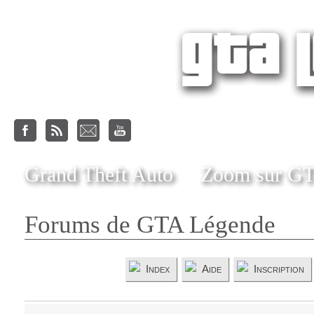
Grand Theft Auto
Zoom sur G
Forums de GTA Légende
Index
Aide
Inscription