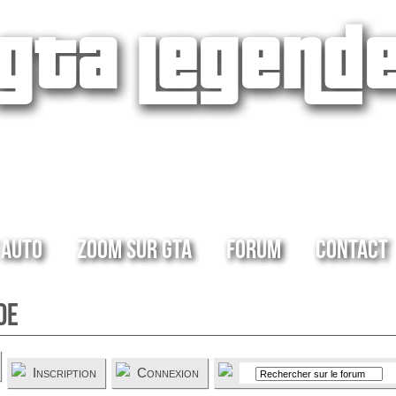
 Auto
Zoom sur GTA
Forum
Contact
de
Inscription
Connexion