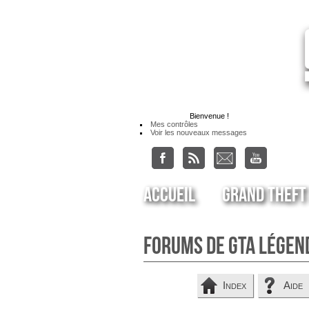
Bienvenue
!
Mes contrôles
Voir les nouveaux messages
Accueil
Grand Theft
Forums de GTA Légen
Index
Aide