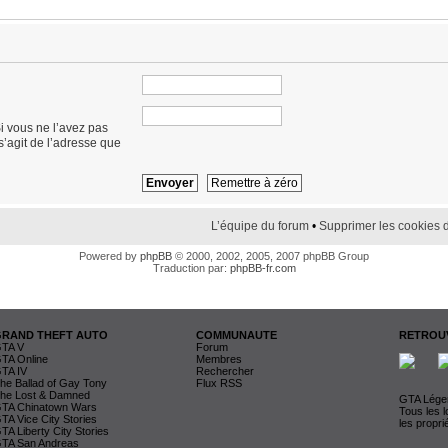
i vous ne l’avez pas
 s’agit de l’adresse que
L’équipe du forum
•
Supprimer les cookies 
Powered by
phpBB
© 2000, 2002, 2005, 2007 phpBB Group
Traduction par:
phpBB-fr.com
GRAND THEFT AUTO
COMMUNAUTE
RETROUV
TA V
Forum
TA Online
Membres
TA IV
Rechercher
he Ballad of Gay Tony
Flux RSS
he Lost & Damned
GTA Légen
TA Chinatown Wars
Tous les 
TA Vice City Stories
les propri
TA Liberty City Stories
TA San Andreas