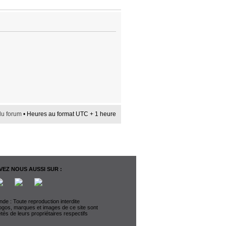
du forum
• Heures au format UTC + 1 heure
EZ NOUS AUSSI SUR :
de : Toute reproduction interdite
logos, marques et images de ce site sont
étés de leurs propriétaires respectifs