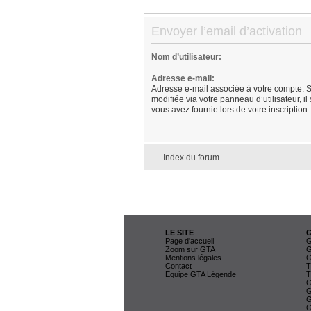
Envoyer l’email d’activation
Nom d’utilisateur:
Adresse e-mail:
Adresse e-mail associée à votre compte. S
modifiée via votre panneau d’utilisateur, il
vous avez fournie lors de votre inscription.
Index du forum
LE SITE
Page d'accueil
G
Zoom sur GTA
G
Mentions légales
G
Contact
T
Equipe GTA Légende
T
G
G
G
G