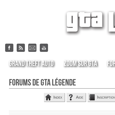
Grand Theft Auto
Zoom sur GTA
Fo
Forums de GTA Légende
Index
Aide
Inscriptio