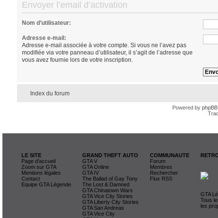
Envoyer l’email d’activation
Nom d’utilisateur:
Adresse e-mail:
Adresse e-mail associée à votre compte. Si vous ne l’avez pas
modifiée via votre panneau d’utilisateur, il s’agit de l’adresse que
vous avez fournie lors de votre inscription.
Index du forum
Powered by
phpBB
Trad
LE SITE
GRAND THEFT AUTO
COMMUNAUTE
RETRO
Page d'accueil
GTA V
Forum
Zoom sur GTA
GTA Online
Membres
Mentions légales
GTA IV
Rechercher
Contact
The Ballad of Gay Tony
Flux RSS
Equipe GTA Légende
The Lost & Damned
GTA Chinatown Wars
GTA Lég
GTA Vice City Stories
Tous le
GTA Liberty City Stories
les pro
GTA San Andreas
GTA Vice City