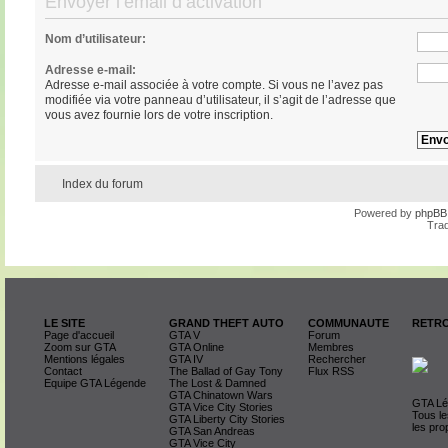
Envoyer l’email d’activation
Nom d’utilisateur:
Adresse e-mail:
Adresse e-mail associée à votre compte. Si vous ne l’avez pas
modifiée via votre panneau d’utilisateur, il s’agit de l’adresse que
vous avez fournie lors de votre inscription.
Index du forum
Powered by
phpBB
Trad
LE SITE
GRAND THEFT AUTO
COMMUNAUTE
RETRO
Page d'accueil
GTA V
Forum
Zoom sur GTA
GTA Online
Membres
Mentions légales
GTA IV
Rechercher
Contact
The Ballad of Gay Tony
Flux RSS
Equipe GTA Légende
The Lost & Damned
GTA Chinatown Wars
GTA Lég
GTA Vice City Stories
Tous le
GTA Liberty City Stories
les pro
GTA San Andreas
GTA Vice City