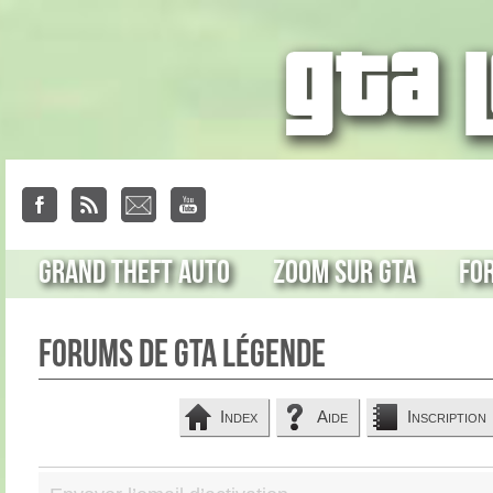
Grand Theft Auto
Zoom sur GTA
Fo
Forums de GTA Légende
Index
Aide
Inscription