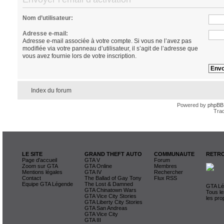
Nom d’utilisateur:
Adresse e-mail:
Adresse e-mail associée à votre compte. Si vous ne l’avez pas
modifiée via votre panneau d’utilisateur, il s’agit de l’adresse que
vous avez fournie lors de votre inscription.
Index du forum
Powered by
phpBB
Trad
LE SITE
GRAND THEFT AUTO
COMMUNAUTE
RETRO
Page d'accueil
GTA V
Forum
Zoom sur GTA
GTA Online
Membres
Mentions légales
GTA IV
Rechercher
Contact
The Ballad of Gay Tony
Flux RSS
Equipe GTA Légende
The Lost & Damned
GTA Lég
GTA Chinatown Wars
Tous le
GTA Vice City Stories
les pro
GTA Liberty City Stories
GTA San Andreas
GTA Vice City
GTA III