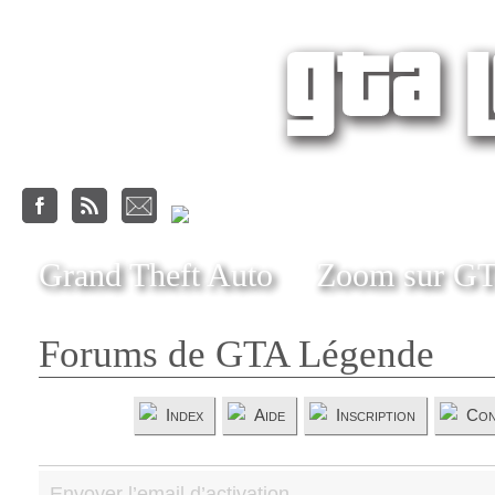
Grand Theft Auto
Zoom sur G
Forums de GTA Légende
Index
Aide
Inscription
Con
Envoyer l’email d’activation