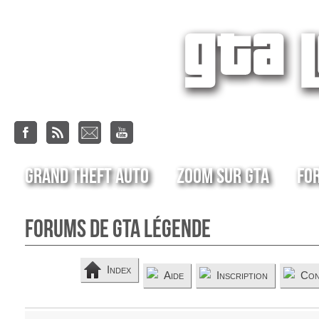
Grand Theft Auto
Zoom sur GTA
Fo
Forums de GTA Légende
Index
Aide
Inscription
Con