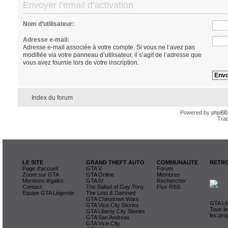
Envoyer l’email d’activation
Nom d’utilisateur:
Adresse e-mail:
Adresse e-mail associée à votre compte. Si vous ne l’avez pas
modifiée via votre panneau d’utilisateur, il s’agit de l’adresse que
vous avez fournie lors de votre inscription.
Index du forum
Powered by
phpBB
Trad
LE SITE
GRAND THEFT AUTO
COMMUNAUTE
RETRO
Page d'accueil
GTA V
Forum
Zoom sur GTA
GTA Online
Membres
Mentions légales
GTA IV
Rechercher
Contact
The Ballad of Gay Tony
Flux RSS
Equipe GTA Légende
The Lost & Damned
GTA Chinatown Wars
GTA Lég
GTA Vice City Stories
Tous le
GTA Liberty City Stories
les pro
GTA San Andreas
GTA Vice City