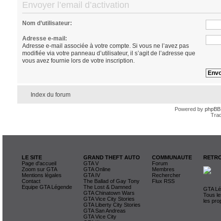
Envoyer l’email d’activation
Nom d’utilisateur:
Adresse e-mail:
Adresse e-mail associée à votre compte. Si vous ne l’avez pas
modifiée via votre panneau d’utilisateur, il s’agit de l’adresse que
vous avez fournie lors de votre inscription.
Index du forum
Powered by
phpBB
Trad
LE SITE
GRAND THEFT AUTO
COMMUNAUTE
RETRO
Page d'accueil
GTA V
Forum
Zoom sur GTA
GTA Online
Membres
Mentions légales
GTA IV
Rechercher
Contact
The Ballad of Gay Tony
Flux RSS
Equipe GTA Légende
The Lost & Damned
GTA Lég
GTA Chinatown Wars
Tous le
GTA Vice City Stories
les pro
GTA Liberty City Stories
GTA San Andreas
GTA Vice City