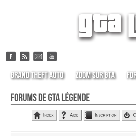
Grand Theft Auto
Zoom sur GTA
Fo
Forums de GTA Légende
Index
Aide
Inscription
C