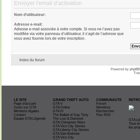
Envoyer l’email d’activation
Nom d’utilisateur:
Adresse e-mail:
Adresse e-mail associée à votre compte. Si vous ne l’avez pas
modifiée via votre panneau d’utilisateur, il s’agit de l’adresse que
vous avez fournie lors de votre inscription.
Index du forum
Powered by
phpBB
Trad
LE SITE
GRAND THEFT AUTO
COMMUNAUTE
RETRO
Page d'accueil
GTA V
Forum
Zoom sur GTA
GTA Online
Membres
Mentions légales
GTA IV
Rechercher
Contact
The Ballad of Gay Tony
Flux RSS
Equipe GTA Légende
The Lost & Damned
GTA Lég
GTA Chinatown Wars
Tous le
GTA Vice City Stories
les pro
GTA Liberty City Stories
GTA San Andreas
GTA Vice City