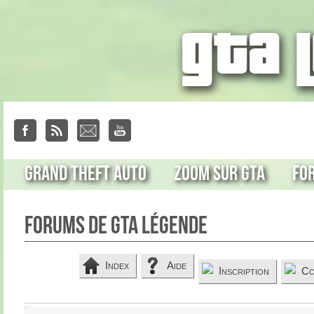
Grand Theft Auto
Zoom sur GTA
Fo
Forums de GTA Légende
Index
Aide
Inscription
Co