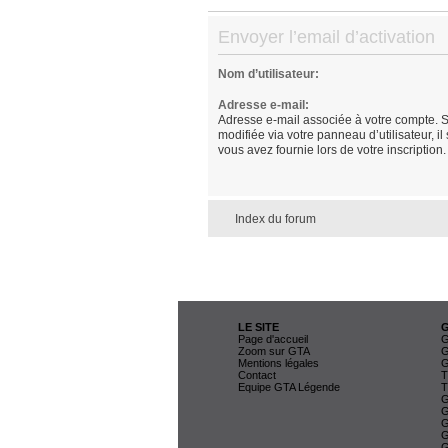
Envoyer l’email d’activation
Nom d’utilisateur:
Adresse e-mail:
Adresse e-mail associée à votre compte. S
modifiée via votre panneau d’utilisateur, il
vous avez fournie lors de votre inscription.
Index du forum
LE SITE
Page d'accueil
G
Zoom sur GTA
G
Mentions légales
G
Contact
T
Equipe GTA Légende
T
G
G
G
G
G