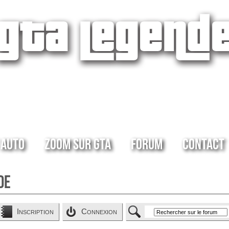
 Auto
Zoom sur GTA
Forum
Contact
de
Inscription
Connexion