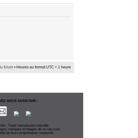
du forum
• Heures au format UTC + 1 heure
EZ NOUS AUSSI SUR :
de : Toute reproduction interdite
logos, marques et images de ce site sont
étés de leurs propriétaires respectifs