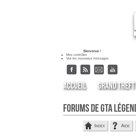
Bienvenue
!
Mes contrôles
Voir les nouveaux messages
Accueil
Grand Theft
Forums de GTA Légen
Index
Aide