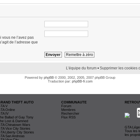
i vous ne l’avez pas
 s’agit de l’adresse que
L’équipe du forum
•
Supprimer les cookies 
Powered by
phpBB
© 2000, 2002, 2005, 2007 phpBB Group
Traduction par:
phpBB-fr.com
GRAND THEFT AUTO
COMMUNAUTE
RETROUV
TA V
Forum
TA Online
Membres
TA IV
Rechercher
he Ballad of Gay Tony
Flux RSS
he Lost & Damned
TA Chinatown Wars
GTA Légen
TA Vice City Stories
Tous les 
TA Liberty City Stories
les propri
TA San Andreas
TA Vice City