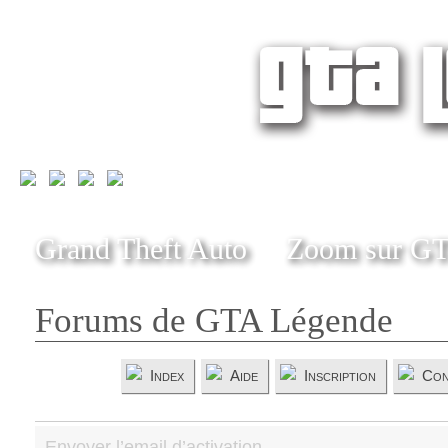
Grand Theft Auto
Zoom sur G
Forums de GTA Légende
Index
Aide
Inscription
Con
Envoyer l’email d’activation