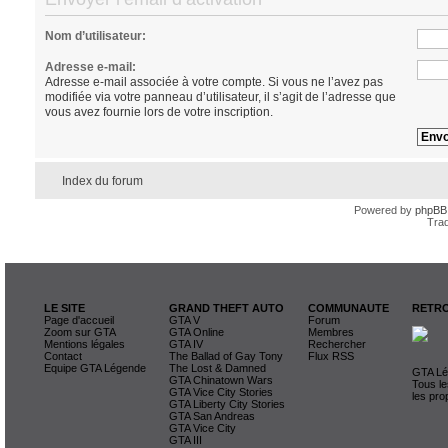
Nom d’utilisateur:
Adresse e-mail:
Adresse e-mail associée à votre compte. Si vous ne l’avez pas
modifiée via votre panneau d’utilisateur, il s’agit de l’adresse que
vous avez fournie lors de votre inscription.
Index du forum
Powered by
phpBB
Trad
LE SITE
GRAND THEFT AUTO
COMMUNAUTE
RETRO
Page d'accueil
GTA V
Forum
Zoom sur GTA
GTA Online
Membres
Mentions légales
GTA IV
Rechercher
Contact
The Ballad of Gay Tony
Flux RSS
Equipe GTA Légende
The Lost & Damned
GTA Lég
GTA Chinatown Wars
Tous le
GTA Vice City Stories
les pro
GTA Liberty City Stories
GTA San Andreas
GTA Vice City
GTA III