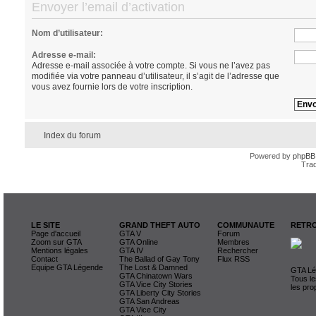
Envoyer l’email d’activation
Nom d’utilisateur:
Adresse e-mail:
Adresse e-mail associée à votre compte. Si vous ne l’avez pas
modifiée via votre panneau d’utilisateur, il s’agit de l’adresse que
vous avez fournie lors de votre inscription.
Index du forum
Powered by
phpBB
Trad
LE SITE
GRAND THEFT AUTO
COMMUNAUTE
RETRO
Page d'accueil
GTA V
Forum
Zoom sur GTA
GTA Online
Membres
Mentions légales
GTA IV
Rechercher
Contact
The Ballad of Gay Tony
Flux RSS
Equipe GTA Légende
The Lost & Damned
GTA Lég
GTA Chinatown Wars
Tous le
GTA Vice City Stories
les pro
GTA Liberty City Stories
GTA San Andreas
GTA Vice City