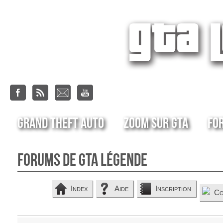
Grand Theft Auto
Zoom sur GTA
Fo
Forums de GTA Légende
Index
Aide
Inscription
Co