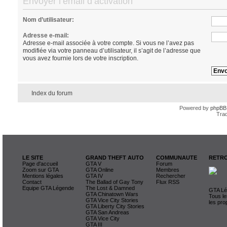
Envoyer l’email d’activation
Nom d’utilisateur:
Adresse e-mail:
Adresse e-mail associée à votre compte. Si vous ne l’avez pas
modifiée via votre panneau d’utilisateur, il s’agit de l’adresse que
vous avez fournie lors de votre inscription.
Index du forum
Powered by
phpBB
Trad
LE SITE
GRAND THEFT AUTO
COMMUNAUTE
RETRO
Page d'accueil
GTA V
Forum
Zoom sur GTA
GTA Online
Membres
Mentions légales
GTA IV
Rechercher
Contact
The Ballad of Gay Tony
Flux RSS
Equipe GTA Légende
The Lost & Damned
GTA Lég
GTA Chinatown Wars
Tous le
GTA Vice City Stories
les pro
GTA Liberty City Stories
GTA San Andreas
GTA Vice City
GTA III