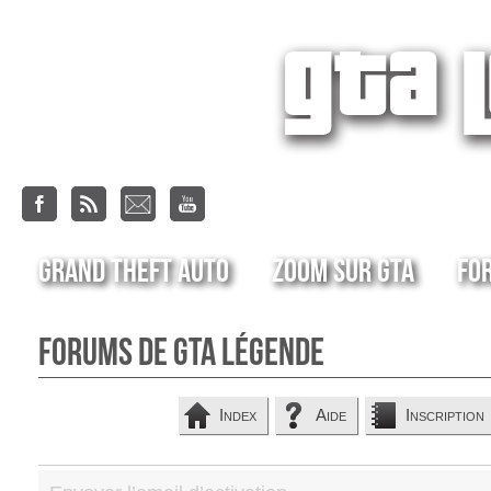
Grand Theft Auto
Zoom sur GTA
Fo
Forums de GTA Légende
Index
Aide
Inscription