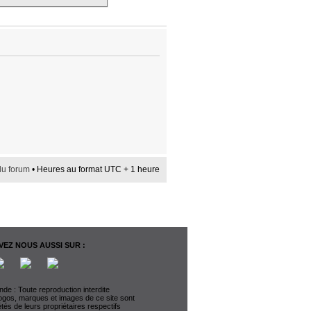
du forum
• Heures au format UTC + 1 heure
EZ NOUS AUSSI SUR :
de : Toute reproduction interdite
logos, marques et images de ce site sont
étés de leurs propriétaires respectifs