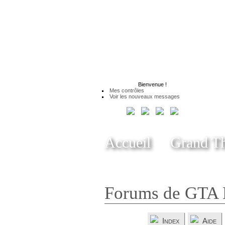
Bienvenue
!
Mes contrôles
Voir les nouveaux messages
Accueil
Grand Th
Forums de GTA 
Index
Aide