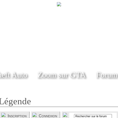
eft Auto
Zoom sur GTA
Forum
Légende
Inscription
Connexion