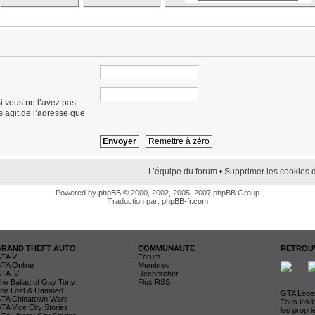
i vous ne l’avez pas
 s’agit de l’adresse que
L’équipe du forum
•
Supprimer les cookies 
Powered by
phpBB
© 2000, 2002, 2005, 2007 phpBB Group
Traduction par:
phpBB-fr.com
GRAND THEFT AUTO
COMMUNAUTE
RETROUV
TA V
Forum
TA Online
Membres
TA IV
Rechercher
he Ballad of Gay Tony
Flux RSS
he Lost & Damned
GTA Légen
TA Chinatown Wars
Tous les 
TA Vice City Stories
les propri