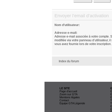
Envoyer l’email d’activation
Nom d’utilisateur:
Adresse e-mail:
Adresse e-mail associée à votre compte. S
modifiée via votre panneau d’utilisateur, il
vous avez fournie lors de votre inscription.
Index du forum
LE SITE
Page d'accueil
G
Zoom sur GTA
G
Mentions légales
G
Contact
T
Equipe GTA Légende
T
G
G