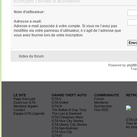
Envoyer l’email d’activation
Nom d’utilisateur:
Adresse e-mail:
Adresse e-mail associée à votre compte. Si vous ne l’avez pas
modifiée via votre panneau d’utilisateur, il s’agit de l’adresse que
vous avez fournie lors de votre inscription.
Index du forum
Powered by
phpBB
Trad
LE SITE
GRAND THEFT AUTO
COMMUNAUTE
RETRO
Page d'accueil
GTA V
Forum
Zoom sur GTA
GTA Online
Membres
Mentions légales
GTA IV
Rechercher
Contact
The Ballad of Gay Tony
Flux RSS
Equipe GTA Légende
The Lost & Damned
GTA Chinatown Wars
GTA Lég
GTA Vice City Stories
Tous le
GTA Liberty City Stories
les pro
GTA San Andreas
GTA Vice City
GTA III