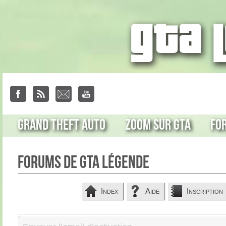
Grand Theft Auto
Zoom sur GTA
Fo
Forums de GTA Légende
Index
Aide
Inscription