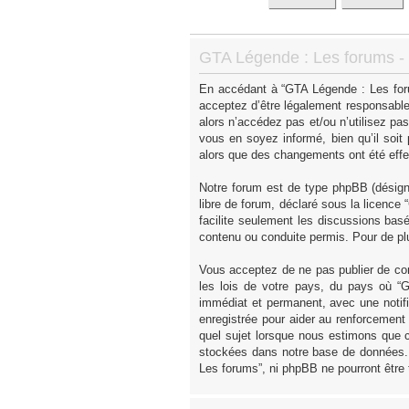
GTA Légende : Les forums - I
En accédant à “GTA Légende : Les forum
acceptez d’être légalement responsable
alors n’accédez pas et/ou n’utilisez p
vous en soyez informé, bien qu’il soit
alors que des changements ont été effe
Notre forum est de type phpBB (désigné 
libre de forum, déclaré sous la licence “
facilite seulement les discussions ba
contenu ou conduite permis. Pour de pl
Vous acceptez de ne pas publier de con
les lois de votre pays, du pays où “
immédiat et permanent, avec une notifi
enregistrée pour aider au renforcement
quel sujet lorsque nous estimons que c
stockées dans notre base de données. 
Les forums”, ni phpBB ne pourront être