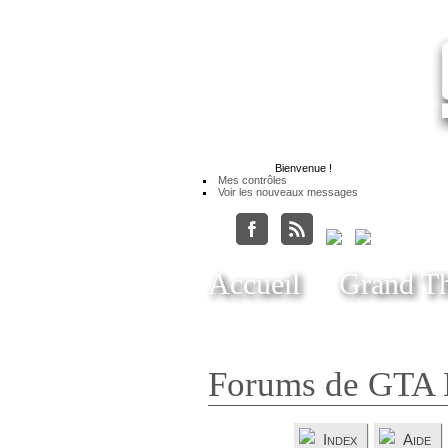
Bienvenue
!
Mes contrôles
Voir les nouveaux messages
Accueil
Grand Th
Forums de GTA 
Index
Aide