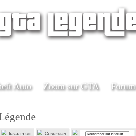
eft Auto
Zoom sur GTA
Forum
Légende
Inscription
Connexion