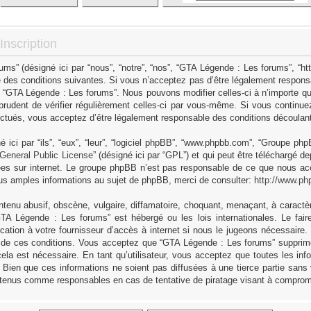
nscription
s” (désigné ici par “nous”, “notre”, “nos”, “GTA Légende : Les forums”, “h
 des conditions suivantes. Si vous n’acceptez pas d’être légalement responsa
as “GTA Légende : Les forums”. Nous pouvons modifier celles-ci à n’importe q
 prudent de vérifier régulièrement celles-ci par vous-même. Si vous continue
ctués, vous acceptez d’être légalement responsable des conditions découlant 
ici par “ils”, “eux”, “leur”, “logiciel phpBB”, “www.phpbb.com”, “Groupe ph
General Public License
” (désigné ici par “GPL”) et qui peut être téléchargé d
sées sur internet. Le groupe phpBB n’est pas responsable de ce que nous 
us amples informations au sujet de phpBB, merci de consulter:
http://www.ph
tenu abusif, obscène, vulgaire, diffamatoire, choquant, menaçant, à caractèr
GTA Légende : Les forums” est hébergé ou les lois internationales. Le fa
cation à votre fournisseur d’accès à internet si nous le jugeons nécessaire
 de ces conditions. Vous acceptez que “GTA Légende : Les forums” supprime,
ela est nécessaire. En tant qu’utilisateur, vous acceptez que toutes les in
Bien que ces informations ne soient pas diffusées à une tierce partie sans
 tenus comme responsables en cas de tentative de piratage visant à comprom