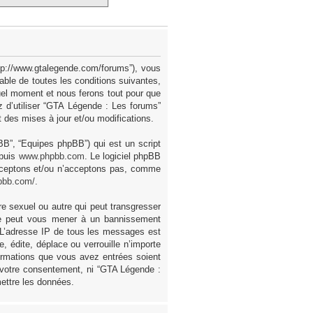
ttp://www.gtalegende.com/forums”), vous
ble de toutes les conditions suivantes,
uel moment et nous ferons tout pour que
z d’utiliser “GTA Légende : Les forums”
des mises à jour et/ou modifications.
pBB”, “Equipes phpBB”) qui est un script
epuis
www.phpbb.com
. Le logiciel phpBB
acceptons et/ou n’acceptons pas, comme
pbb.com/
.
e sexuel ou autre qui peut transgresser
ire peut vous mener à un bannissement
. L’adresse IP de tous les messages est
 édite, déplace ou verrouille n’importe
formations que vous avez entrées soient
 votre consentement, ni “GTA Légende :
ettre les données.