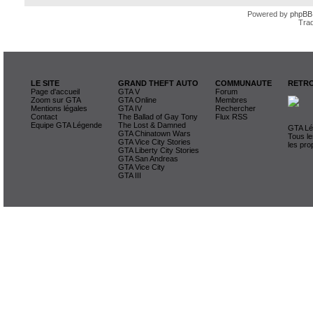
Powered by
phpBB
Trad
LE SITE
GRAND THEFT AUTO
COMMUNAUTE
RETRO
Page d'accueil
GTA V
Forum
Zoom sur GTA
GTA Online
Membres
Mentions légales
GTA IV
Rechercher
Contact
The Ballad of Gay Tony
Flux RSS
Equipe GTA Légende
The Lost & Damned
GTA Lég
GTA Chinatown Wars
Tous le
GTA Vice City Stories
les pro
GTA Liberty City Stories
GTA San Andreas
GTA Vice City
GTA III