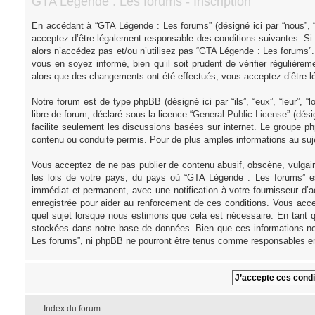
GTA Légende : Les forums - Inscription
En accédant à “GTA Légende : Les forums” (désigné ici par “nous”, “
acceptez d’être légalement responsable des conditions suivantes. Si
alors n’accédez pas et/ou n’utilisez pas “GTA Légende : Les forums”
vous en soyez informé, bien qu’il soit prudent de vérifier régulièr
alors que des changements ont été effectués, vous acceptez d’être l
Notre forum est de type phpBB (désigné ici par “ils”, “eux”, “leur”,
libre de forum, déclaré sous la licence “
General Public License
” (dés
facilite seulement les discussions basées sur internet. Le groupe
contenu ou conduite permis. Pour de plus amples informations au su
Vous acceptez de ne pas publier de contenu abusif, obscène, vulgair
les lois de votre pays, du pays où “GTA Légende : Les forums” es
immédiat et permanent, avec une notification à votre fournisseur d’
enregistrée pour aider au renforcement de ces conditions. Vous acce
quel sujet lorsque nous estimons que cela est nécessaire. En tant q
stockées dans notre base de données. Bien que ces informations ne 
Les forums”, ni phpBB ne pourront être tenus comme responsables en
Index du forum