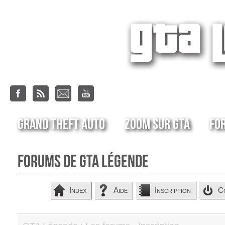
Grand Theft Auto
Zoom sur GTA
Fo
Forums de GTA Légende
Index
Aide
Inscription
C