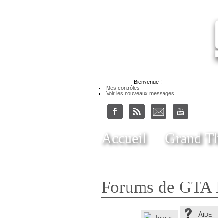
Bienvenue
!
Mes contrôles
Voir les nouveaux messages
Accueil
Grand Th
Forums de GTA 
Aide
Index