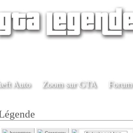
eft Auto
Zoom sur GTA
Forum
Légende
Inscription
Connexion