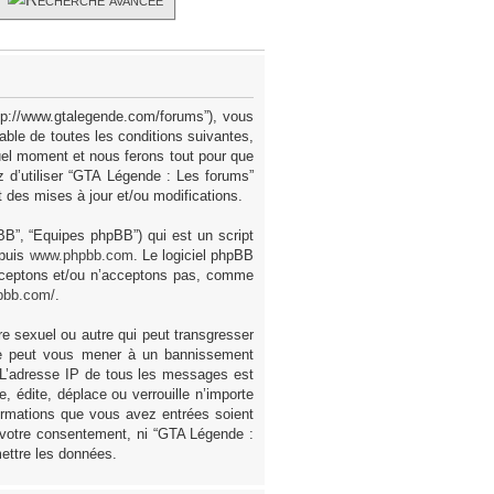
ttp://www.gtalegende.com/forums”), vous
ble de toutes les conditions suivantes,
uel moment et nous ferons tout pour que
z d’utiliser “GTA Légende : Les forums”
des mises à jour et/ou modifications.
pBB”, “Equipes phpBB”) qui est un script
epuis
www.phpbb.com
. Le logiciel phpBB
acceptons et/ou n’acceptons pas, comme
pbb.com/
.
e sexuel ou autre qui peut transgresser
ire peut vous mener à un bannissement
. L’adresse IP de tous les messages est
 édite, déplace ou verrouille n’importe
formations que vous avez entrées soient
 votre consentement, ni “GTA Légende :
ettre les données.