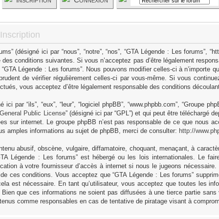
nscription
s” (désigné ici par “nous”, “notre”, “nos”, “GTA Légende : Les forums”, “h
 des conditions suivantes. Si vous n’acceptez pas d’être légalement responsa
as “GTA Légende : Les forums”. Nous pouvons modifier celles-ci à n’importe q
 prudent de vérifier régulièrement celles-ci par vous-même. Si vous continue
ctués, vous acceptez d’être légalement responsable des conditions découlant 
ici par “ils”, “eux”, “leur”, “logiciel phpBB”, “www.phpbb.com”, “Groupe ph
General Public License
” (désigné ici par “GPL”) et qui peut être téléchargé d
sées sur internet. Le groupe phpBB n’est pas responsable de ce que nous 
us amples informations au sujet de phpBB, merci de consulter:
http://www.ph
tenu abusif, obscène, vulgaire, diffamatoire, choquant, menaçant, à caractèr
GTA Légende : Les forums” est hébergé ou les lois internationales. Le fa
cation à votre fournisseur d’accès à internet si nous le jugeons nécessaire
 de ces conditions. Vous acceptez que “GTA Légende : Les forums” supprime,
ela est nécessaire. En tant qu’utilisateur, vous acceptez que toutes les in
Bien que ces informations ne soient pas diffusées à une tierce partie sans
 tenus comme responsables en cas de tentative de piratage visant à comprom