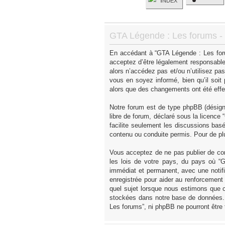
GTA Légende : Les forums - I
En accédant à “GTA Légende : Les forum
acceptez d’être légalement responsable
alors n’accédez pas et/ou n’utilisez p
vous en soyez informé, bien qu’il soit
alors que des changements ont été effe
Notre forum est de type phpBB (désigné 
libre de forum, déclaré sous la licence “
facilite seulement les discussions ba
contenu ou conduite permis. Pour de pl
Vous acceptez de ne pas publier de con
les lois de votre pays, du pays où “
immédiat et permanent, avec une notifi
enregistrée pour aider au renforcement
quel sujet lorsque nous estimons que c
stockées dans notre base de données. 
Les forums”, ni phpBB ne pourront être