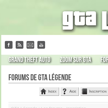
Grand Theft Auto
Zoom sur GTA
Fo
Forums de GTA Légende
Index
Aide
Inscription