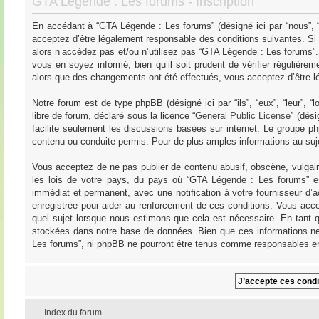
GTA Légende : Les forums - Inscription
En accédant à “GTA Légende : Les forums” (désigné ici par “nous”, “
acceptez d’être légalement responsable des conditions suivantes. Si
alors n’accédez pas et/ou n’utilisez pas “GTA Légende : Les forums”
vous en soyez informé, bien qu’il soit prudent de vérifier régulièr
alors que des changements ont été effectués, vous acceptez d’être l
Notre forum est de type phpBB (désigné ici par “ils”, “eux”, “leur”,
libre de forum, déclaré sous la licence “
General Public License
” (dés
facilite seulement les discussions basées sur internet. Le groupe
contenu ou conduite permis. Pour de plus amples informations au su
Vous acceptez de ne pas publier de contenu abusif, obscène, vulgair
les lois de votre pays, du pays où “GTA Légende : Les forums” es
immédiat et permanent, avec une notification à votre fournisseur d’
enregistrée pour aider au renforcement de ces conditions. Vous acce
quel sujet lorsque nous estimons que cela est nécessaire. En tant q
stockées dans notre base de données. Bien que ces informations ne 
Les forums”, ni phpBB ne pourront être tenus comme responsables en
Index du forum