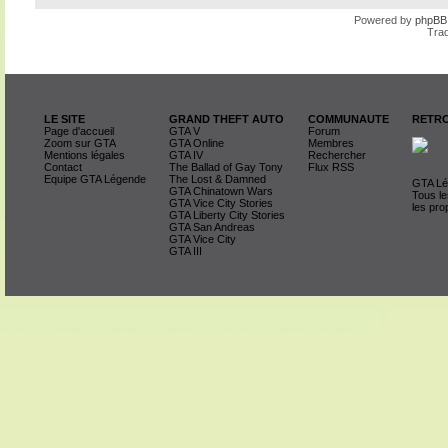
Powered by
phpBB
Trad
LE SITE
GRAND THEFT AUTO
COMMUNAUTE
RETRO
Page d'accueil
GTA V
Forum
Zoom sur GTA
GTA Online
Membres
Mentions légales
GTA IV
Rechercher
Contact
The Ballad of Gay Tony
Flux RSS
Equipe GTA Légende
The Lost & Damned
GTA Lég
GTA Chinatown Wars
Tous le
GTA Vice City Stories
les pro
GTA Liberty City Stories
GTA San Andreas
GTA Vice City
GTA III