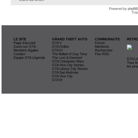
Powered by
phpBB
Trad
LE SITE
GRAND THEFT AUTO
COMMUNAUTE
RETRO
Page d'accueil
GTA V
Forum
Zoom sur GTA
GTA Online
Membres
Mentions légales
GTA IV
Rechercher
Contact
The Ballad of Gay Tony
Flux RSS
Equipe GTA Légende
The Lost & Damned
GTA Lég
GTA Chinatown Wars
Tous le
GTA Vice City Stories
les pro
GTA Liberty City Stories
GTA San Andreas
GTA Vice City
GTA III