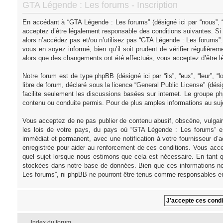
GTA Légende : Les forums - Inscription
En accédant à “GTA Légende : Les forums” (désigné ici par “nous”, “
acceptez d’être légalement responsable des conditions suivantes. Si
alors n’accédez pas et/ou n’utilisez pas “GTA Légende : Les forums”
vous en soyez informé, bien qu’il soit prudent de vérifier régulièr
alors que des changements ont été effectués, vous acceptez d’être l
Notre forum est de type phpBB (désigné ici par “ils”, “eux”, “leur”,
libre de forum, déclaré sous la licence “
General Public License
” (dés
facilite seulement les discussions basées sur internet. Le groupe
contenu ou conduite permis. Pour de plus amples informations au su
Vous acceptez de ne pas publier de contenu abusif, obscène, vulgair
les lois de votre pays, du pays où “GTA Légende : Les forums” es
immédiat et permanent, avec une notification à votre fournisseur d’
enregistrée pour aider au renforcement de ces conditions. Vous acce
quel sujet lorsque nous estimons que cela est nécessaire. En tant q
stockées dans notre base de données. Bien que ces informations ne 
Les forums”, ni phpBB ne pourront être tenus comme responsables en
Index du forum