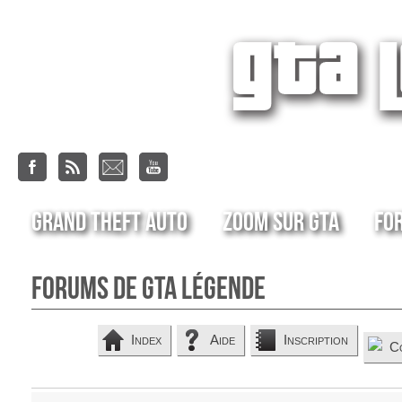
Grand Theft Auto
Zoom sur GTA
Fo
Forums de GTA Légende
Index
Aide
Inscription
C