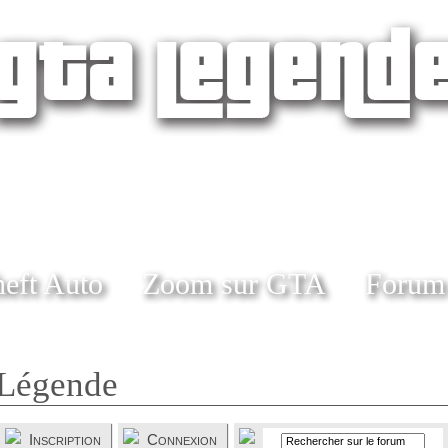
eft Auto
Zoom sur GTA
Forum
Légende
Inscription
Connexion