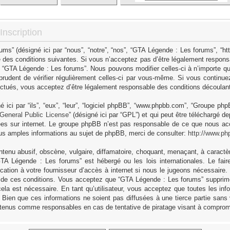
nscription
s” (désigné ici par “nous”, “notre”, “nos”, “GTA Légende : Les forums”, “h
 des conditions suivantes. Si vous n’acceptez pas d’être légalement responsa
as “GTA Légende : Les forums”. Nous pouvons modifier celles-ci à n’importe q
 prudent de vérifier régulièrement celles-ci par vous-même. Si vous continue
ctués, vous acceptez d’être légalement responsable des conditions découlant 
ici par “ils”, “eux”, “leur”, “logiciel phpBB”, “www.phpbb.com”, “Groupe ph
General Public License
” (désigné ici par “GPL”) et qui peut être téléchargé d
sées sur internet. Le groupe phpBB n’est pas responsable de ce que nous 
us amples informations au sujet de phpBB, merci de consulter:
http://www.ph
tenu abusif, obscène, vulgaire, diffamatoire, choquant, menaçant, à caractèr
GTA Légende : Les forums” est hébergé ou les lois internationales. Le fa
cation à votre fournisseur d’accès à internet si nous le jugeons nécessaire
 de ces conditions. Vous acceptez que “GTA Légende : Les forums” supprime,
ela est nécessaire. En tant qu’utilisateur, vous acceptez que toutes les in
Bien que ces informations ne soient pas diffusées à une tierce partie sans
 tenus comme responsables en cas de tentative de piratage visant à comprom