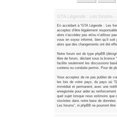
GTA Légende : Les forums - I
En accédant à “GTA Légende : Les forum
acceptez d’être légalement responsable
alors n’accédez pas et/ou n’utilisez p
vous en soyez informé, bien qu’il soit
alors que des changements ont été effe
Notre forum est de type phpBB (désigné 
libre de forum, déclaré sous la licence “
facilite seulement les discussions ba
contenu ou conduite permis. Pour de pl
Vous acceptez de ne pas publier de con
les lois de votre pays, du pays où “
immédiat et permanent, avec une notifi
enregistrée pour aider au renforcement
quel sujet lorsque nous estimons que c
stockées dans notre base de données. 
Les forums”, ni phpBB ne pourront être