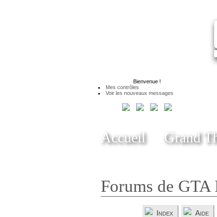
Bienvenue
!
Mes contrôles
Voir les nouveaux messages
Accueil
Grand Th
Forums de GTA 
Index
Aide