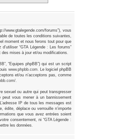
ttp://www.gtalegende.com/forums”), vous
ble de toutes les conditions suivantes,
uel moment et nous ferons tout pour que
z d’utiliser “GTA Légende : Les forums”
des mises à jour et/ou modifications.
pBB”, “Equipes phpBB”) qui est un script
epuis
www.phpbb.com
. Le logiciel phpBB
acceptons et/ou n’acceptons pas, comme
pbb.com/
.
e sexuel ou autre qui peut transgresser
ire peut vous mener à un bannissement
. L’adresse IP de tous les messages est
 édite, déplace ou verrouille n’importe
formations que vous avez entrées soient
 votre consentement, ni “GTA Légende :
ettre les données.