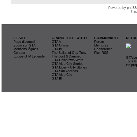
Powered by
phpBB
Trad
LE SITE
GRAND THEFT AUTO
COMMUNAUTE
RETRO
Page d'accueil
GTA V
Forum
Zoom sur GTA
GTA Online
Membres
Mentions légales
GTA IV
Rechercher
Contact
The Ballad of Gay Tony
Flux RSS
Equipe GTA Légende
The Lost & Damned
GTA Lég
GTA Chinatown Wars
Tous le
GTA Vice City Stories
les pro
GTA Liberty City Stories
GTA San Andreas
GTA Vice City
GTA III