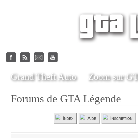
Grand Theft Auto
Zoom sur G
Forums de GTA Légende
Index
Aide
Inscription