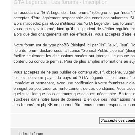
GTA Légende : Les forums - Inscription
En accédant à “GTA Légende : Les forums” (désigné ici par “nous”, “
acceptez d’être légalement responsable des conditions suivantes. Si
alors n’accédez pas et/ou n’utilisez pas “GTA Légende : Les forums”
vous en soyez informé, bien qu’il soit prudent de vérifier régulièr
alors que des changements ont été effectués, vous acceptez d’être l
Notre forum est de type phpBB (désigné ici par “ils”, “eux”, “leur”,
libre de forum, déclaré sous la licence “
General Public License
” (dés
facilite seulement les discussions basées sur internet. Le groupe
contenu ou conduite permis. Pour de plus amples informations au su
Vous acceptez de ne pas publier de contenu abusif, obscène, vulgair
les lois de votre pays, du pays où “GTA Légende : Les forums” es
immédiat et permanent, avec une notification à votre fournisseur d’
enregistrée pour aider au renforcement de ces conditions. Vous acce
quel sujet lorsque nous estimons que cela est nécessaire. En tant q
stockées dans notre base de données. Bien que ces informations ne 
Les forums”, ni phpBB ne pourront être tenus comme responsables en
Index du forum