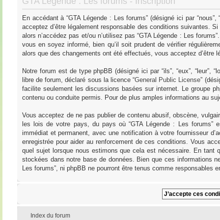
GTA Légende : Les forums - Inscription
En accédant à “GTA Légende : Les forums” (désigné ici par “nous”, “
acceptez d’être légalement responsable des conditions suivantes. Si
alors n’accédez pas et/ou n’utilisez pas “GTA Légende : Les forums”
vous en soyez informé, bien qu’il soit prudent de vérifier régulièr
alors que des changements ont été effectués, vous acceptez d’être l
Notre forum est de type phpBB (désigné ici par “ils”, “eux”, “leur”,
libre de forum, déclaré sous la licence “
General Public License
” (dés
facilite seulement les discussions basées sur internet. Le groupe
contenu ou conduite permis. Pour de plus amples informations au su
Vous acceptez de ne pas publier de contenu abusif, obscène, vulgair
les lois de votre pays, du pays où “GTA Légende : Les forums” es
immédiat et permanent, avec une notification à votre fournisseur d’
enregistrée pour aider au renforcement de ces conditions. Vous acce
quel sujet lorsque nous estimons que cela est nécessaire. En tant q
stockées dans notre base de données. Bien que ces informations ne 
Les forums”, ni phpBB ne pourront être tenus comme responsables en
Index du forum