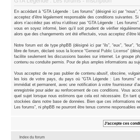
GTA Légende : Les forums - Inscription
En accédant à “GTA Légende : Les forums” (désigné ici par “nous”, “
acceptez d’être légalement responsable des conditions suivantes. Si
alors n’accédez pas et/ou n’utilisez pas “GTA Légende : Les forums”
vous en soyez informé, bien qu’il soit prudent de vérifier régulièr
alors que des changements ont été effectués, vous acceptez d’être l
Notre forum est de type phpBB (désigné ici par “ils”, “eux”, “leur”,
libre de forum, déclaré sous la licence “
General Public License
” (dés
facilite seulement les discussions basées sur internet. Le groupe
contenu ou conduite permis. Pour de plus amples informations au su
Vous acceptez de ne pas publier de contenu abusif, obscène, vulgair
les lois de votre pays, du pays où “GTA Légende : Les forums” es
immédiat et permanent, avec une notification à votre fournisseur d’
enregistrée pour aider au renforcement de ces conditions. Vous acce
quel sujet lorsque nous estimons que cela est nécessaire. En tant q
stockées dans notre base de données. Bien que ces informations ne 
Les forums”, ni phpBB ne pourront être tenus comme responsables en
Index du forum