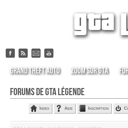
Grand Theft Auto
Zoom sur GTA
Fo
Forums de GTA Légende
Index
Aide
Inscription
C