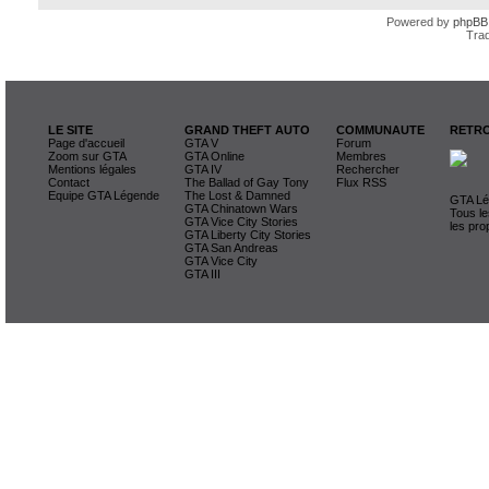
Powered by
phpBB
Trad
LE SITE
GRAND THEFT AUTO
COMMUNAUTE
RETRO
Page d'accueil
GTA V
Forum
Zoom sur GTA
GTA Online
Membres
Mentions légales
GTA IV
Rechercher
Contact
The Ballad of Gay Tony
Flux RSS
Equipe GTA Légende
The Lost & Damned
GTA Lég
GTA Chinatown Wars
Tous le
GTA Vice City Stories
les pro
GTA Liberty City Stories
GTA San Andreas
GTA Vice City
GTA III