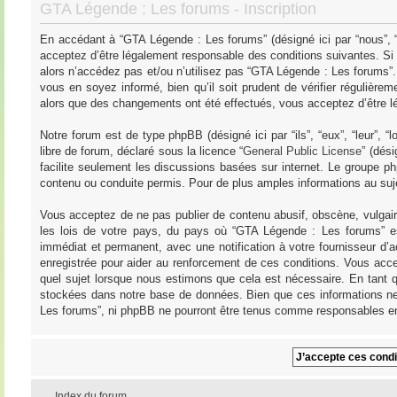
GTA Légende : Les forums - Inscription
En accédant à “GTA Légende : Les forums” (désigné ici par “nous”, “
acceptez d’être légalement responsable des conditions suivantes. Si
alors n’accédez pas et/ou n’utilisez pas “GTA Légende : Les forums”
vous en soyez informé, bien qu’il soit prudent de vérifier régulièr
alors que des changements ont été effectués, vous acceptez d’être l
Notre forum est de type phpBB (désigné ici par “ils”, “eux”, “leur”,
libre de forum, déclaré sous la licence “
General Public License
” (dés
facilite seulement les discussions basées sur internet. Le groupe
contenu ou conduite permis. Pour de plus amples informations au su
Vous acceptez de ne pas publier de contenu abusif, obscène, vulgair
les lois de votre pays, du pays où “GTA Légende : Les forums” es
immédiat et permanent, avec une notification à votre fournisseur d’
enregistrée pour aider au renforcement de ces conditions. Vous acce
quel sujet lorsque nous estimons que cela est nécessaire. En tant q
stockées dans notre base de données. Bien que ces informations ne 
Les forums”, ni phpBB ne pourront être tenus comme responsables en
Index du forum