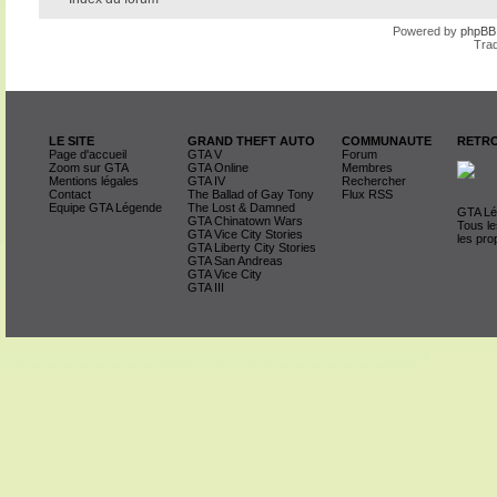
Powered by
phpBB
Trad
LE SITE
GRAND THEFT AUTO
COMMUNAUTE
RETRO
Page d'accueil
GTA V
Forum
Zoom sur GTA
GTA Online
Membres
Mentions légales
GTA IV
Rechercher
Contact
The Ballad of Gay Tony
Flux RSS
Equipe GTA Légende
The Lost & Damned
GTA Lég
GTA Chinatown Wars
Tous le
GTA Vice City Stories
les pro
GTA Liberty City Stories
GTA San Andreas
GTA Vice City
GTA III