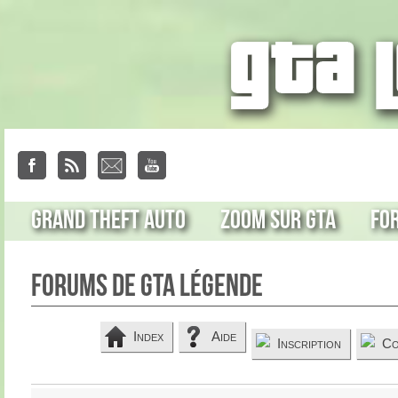
Grand Theft Auto
Zoom sur GTA
Fo
Forums de GTA Légende
Index
Aide
Inscription
Co