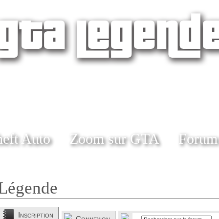
eft Auto
Zoom sur GTA
Forum
Légende
Inscription
Connexion