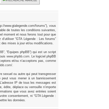
ttp://www.gtalegende.com/forums”), vous
ble de toutes les conditions suivantes,
uel moment et nous ferons tout pour que
z d’utiliser “GTA Légende : Les forums”
des mises à jour et/ou modifications.
pBB”, “Equipes phpBB”) qui est un script
epuis
www.phpbb.com
. Le logiciel phpBB
acceptons et/ou n’acceptons pas, comme
pbb.com/
.
e sexuel ou autre qui peut transgresser
ire peut vous mener à un bannissement
. L’adresse IP de tous les messages est
 édite, déplace ou verrouille n’importe
formations que vous avez entrées soient
 votre consentement, ni “GTA Légende :
ettre les données.