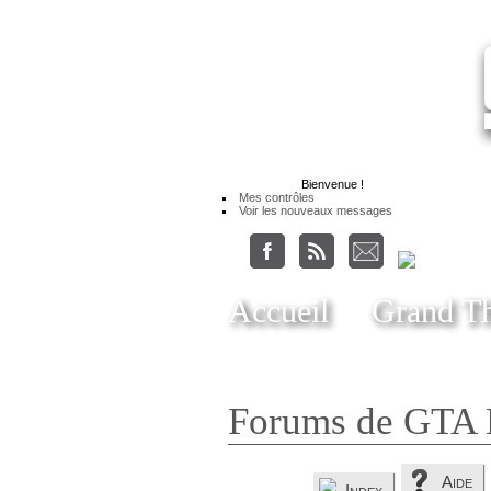
Bienvenue
!
Mes contrôles
Voir les nouveaux messages
Accueil
Grand Th
Forums de GTA 
Aide
Index