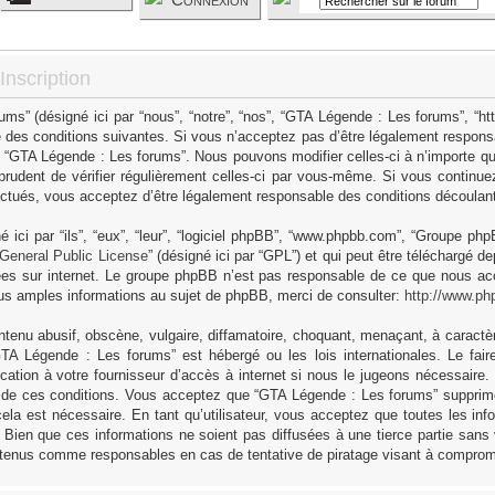
nscription
s” (désigné ici par “nous”, “notre”, “nos”, “GTA Légende : Les forums”, “h
 des conditions suivantes. Si vous n’acceptez pas d’être légalement responsa
as “GTA Légende : Les forums”. Nous pouvons modifier celles-ci à n’importe q
 prudent de vérifier régulièrement celles-ci par vous-même. Si vous continue
ctués, vous acceptez d’être légalement responsable des conditions découlant 
ici par “ils”, “eux”, “leur”, “logiciel phpBB”, “www.phpbb.com”, “Groupe ph
General Public License
” (désigné ici par “GPL”) et qui peut être téléchargé d
sées sur internet. Le groupe phpBB n’est pas responsable de ce que nous 
us amples informations au sujet de phpBB, merci de consulter:
http://www.ph
tenu abusif, obscène, vulgaire, diffamatoire, choquant, menaçant, à caractèr
GTA Légende : Les forums” est hébergé ou les lois internationales. Le fa
cation à votre fournisseur d’accès à internet si nous le jugeons nécessaire
 de ces conditions. Vous acceptez que “GTA Légende : Les forums” supprime,
ela est nécessaire. En tant qu’utilisateur, vous acceptez que toutes les in
Bien que ces informations ne soient pas diffusées à une tierce partie sans
 tenus comme responsables en cas de tentative de piratage visant à comprom