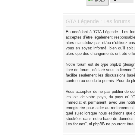
GTA Légende : Les forums - I
En accédant à “GTA Légende : Les forum
acceptez d’être légalement responsable
alors n’accédez pas et/ou n’utilisez p
vous en soyez informé, bien qu’il soit
alors que des changements ont été effe
Notre forum est de type phpBB (désigné 
libre de forum, déclaré sous la licence “
facilite seulement les discussions ba
contenu ou conduite permis. Pour de pl
Vous acceptez de ne pas publier de con
les lois de votre pays, du pays où “
immédiat et permanent, avec une notifi
enregistrée pour aider au renforcement
quel sujet lorsque nous estimons que c
stockées dans notre base de données. 
Les forums”, ni phpBB ne pourront être