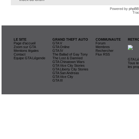
Powered by
phpBB
Trad
LE SITE
GRAND THEFT AUTO
COMMUNAUTE
RETRO
Page d'accueil
GTA V
Forum
Zoom sur GTA
GTA Online
Membres
Mentions légales
GTA IV
Rechercher
Contact
The Ballad of Gay Tony
Flux RSS
Equipe GTA Légende
The Lost & Damned
GTA Lég
GTA Chinatown Wars
Tous le
GTA Vice City Stories
les pro
GTA Liberty City Stories
GTA San Andreas
GTA Vice City
GTA III