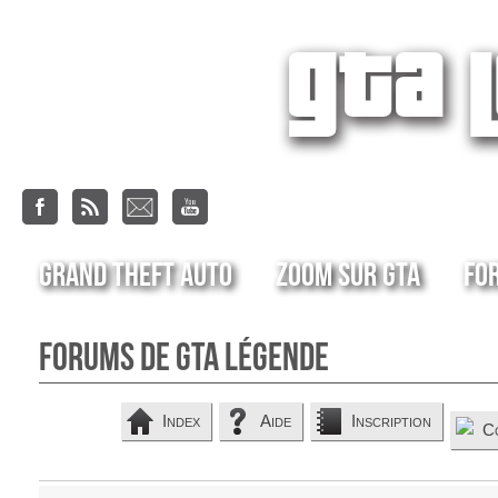
Grand Theft Auto
Zoom sur GTA
Fo
Forums de GTA Légende
Index
Aide
Inscription
C