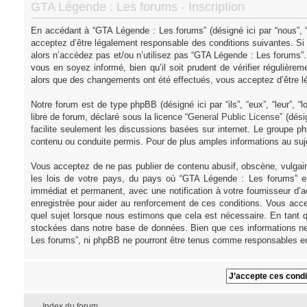
GTA Légende : Les forums - Inscription
En accédant à “GTA Légende : Les forums” (désigné ici par “nous”, “
acceptez d’être légalement responsable des conditions suivantes. Si
alors n’accédez pas et/ou n’utilisez pas “GTA Légende : Les forums”
vous en soyez informé, bien qu’il soit prudent de vérifier régulièr
alors que des changements ont été effectués, vous acceptez d’être l
Notre forum est de type phpBB (désigné ici par “ils”, “eux”, “leur”,
libre de forum, déclaré sous la licence “
General Public License
” (dés
facilite seulement les discussions basées sur internet. Le groupe
contenu ou conduite permis. Pour de plus amples informations au su
Vous acceptez de ne pas publier de contenu abusif, obscène, vulgair
les lois de votre pays, du pays où “GTA Légende : Les forums” es
immédiat et permanent, avec une notification à votre fournisseur d’
enregistrée pour aider au renforcement de ces conditions. Vous acce
quel sujet lorsque nous estimons que cela est nécessaire. En tant q
stockées dans notre base de données. Bien que ces informations ne 
Les forums”, ni phpBB ne pourront être tenus comme responsables en
Index du forum