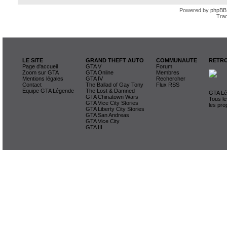
Powered by
phpBB
Trad
LE SITE
GRAND THEFT AUTO
COMMUNAUTE
RETRO
Page d'accueil
GTA V
Forum
Zoom sur GTA
GTA Online
Membres
Mentions légales
GTA IV
Rechercher
Contact
The Ballad of Gay Tony
Flux RSS
Equipe GTA Légende
The Lost & Damned
GTA Lég
GTA Chinatown Wars
Tous le
GTA Vice City Stories
les pro
GTA Liberty City Stories
GTA San Andreas
GTA Vice City
GTA III