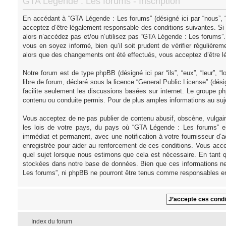
GTA Légende : Les forums - Inscription
En accédant à “GTA Légende : Les forums” (désigné ici par “nous”, “
acceptez d’être légalement responsable des conditions suivantes. Si
alors n’accédez pas et/ou n’utilisez pas “GTA Légende : Les forums”
vous en soyez informé, bien qu’il soit prudent de vérifier régulièr
alors que des changements ont été effectués, vous acceptez d’être l
Notre forum est de type phpBB (désigné ici par “ils”, “eux”, “leur”,
libre de forum, déclaré sous la licence “
General Public License
” (dés
facilite seulement les discussions basées sur internet. Le groupe
contenu ou conduite permis. Pour de plus amples informations au su
Vous acceptez de ne pas publier de contenu abusif, obscène, vulgair
les lois de votre pays, du pays où “GTA Légende : Les forums” es
immédiat et permanent, avec une notification à votre fournisseur d’
enregistrée pour aider au renforcement de ces conditions. Vous acce
quel sujet lorsque nous estimons que cela est nécessaire. En tant q
stockées dans notre base de données. Bien que ces informations ne 
Les forums”, ni phpBB ne pourront être tenus comme responsables en
Index du forum