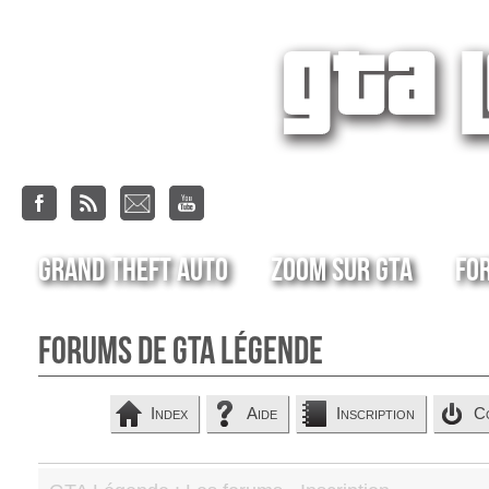
Grand Theft Auto
Zoom sur GTA
Fo
Forums de GTA Légende
Index
Aide
Inscription
C