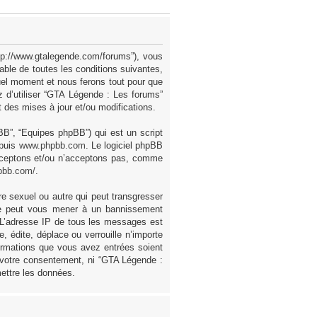
ttp://www.gtalegende.com/forums”), vous
ble de toutes les conditions suivantes,
uel moment et nous ferons tout pour que
z d’utiliser “GTA Légende : Les forums”
des mises à jour et/ou modifications.
pBB”, “Equipes phpBB”) qui est un script
epuis
www.phpbb.com
. Le logiciel phpBB
acceptons et/ou n’acceptons pas, comme
pbb.com/
.
e sexuel ou autre qui peut transgresser
ire peut vous mener à un bannissement
. L’adresse IP de tous les messages est
 édite, déplace ou verrouille n’importe
formations que vous avez entrées soient
 votre consentement, ni “GTA Légende :
ettre les données.