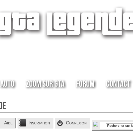
 Auto
Zoom sur GTA
Forum
Contact
de
Aide
Inscription
Connexion