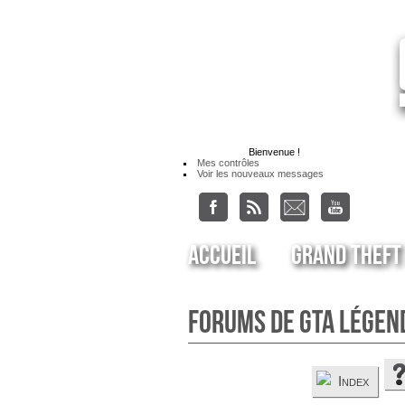
Bienvenue
!
Mes contrôles
Voir les nouveaux messages
Accueil
Grand Theft
Forums de GTA Légen
Index