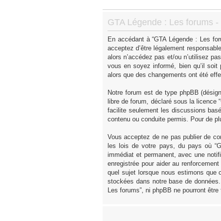
GTA Légende : Les forums - I
En accédant à “GTA Légende : Les forum
acceptez d’être légalement responsable
alors n’accédez pas et/ou n’utilisez p
vous en soyez informé, bien qu’il soit
alors que des changements ont été effe
Notre forum est de type phpBB (désigné 
libre de forum, déclaré sous la licence “
facilite seulement les discussions ba
contenu ou conduite permis. Pour de pl
Vous acceptez de ne pas publier de con
les lois de votre pays, du pays où “
immédiat et permanent, avec une notifi
enregistrée pour aider au renforcement
quel sujet lorsque nous estimons que c
stockées dans notre base de données. 
Les forums”, ni phpBB ne pourront être