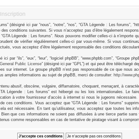
nscription
s” (désigné ici par “nous”, “notre”, “nos”, “GTA Légende : Les forums”, “h
 des conditions suivantes. Si vous n’acceptez pas d’être légalement responsa
as “GTA Légende : Les forums”. Nous pouvons modifier celles-ci à n’importe q
 prudent de vérifier régulièrement celles-ci par vous-même. Si vous continue
ctués, vous acceptez d’être légalement responsable des conditions découlant 
ici par “ils”, “eux”, “leur”, “logiciel phpBB”, “www.phpbb.com”, “Groupe ph
General Public License
” (désigné ici par “GPL”) et qui peut être téléchargé d
sées sur internet. Le groupe phpBB n’est pas responsable de ce que nous 
us amples informations au sujet de phpBB, merci de consulter:
http://www.ph
tenu abusif, obscène, vulgaire, diffamatoire, choquant, menaçant, à caractèr
GTA Légende : Les forums” est hébergé ou les lois internationales. Le fa
cation à votre fournisseur d’accès à internet si nous le jugeons nécessaire
 de ces conditions. Vous acceptez que “GTA Légende : Les forums” supprime,
ela est nécessaire. En tant qu’utilisateur, vous acceptez que toutes les in
Bien que ces informations ne soient pas diffusées à une tierce partie sans
 tenus comme responsables en cas de tentative de piratage visant à comprom