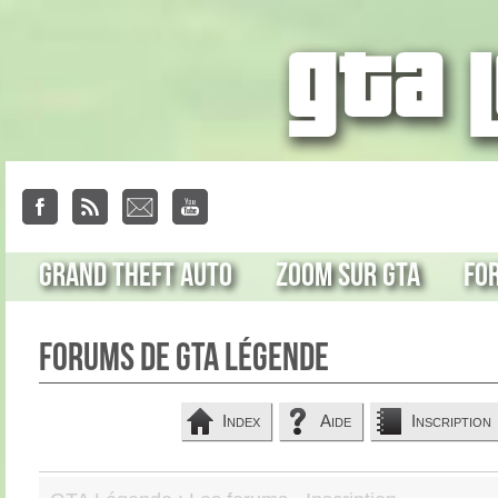
Grand Theft Auto
Zoom sur GTA
Fo
Forums de GTA Légende
Index
Aide
Inscription