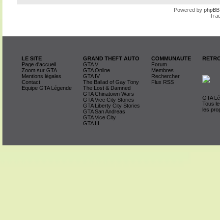
Powered by
phpBB
Trad
LE SITE
GRAND THEFT AUTO
COMMUNAUTE
RETRO
Page d'accueil
GTA V
Forum
Zoom sur GTA
GTA Online
Membres
Mentions légales
GTA IV
Rechercher
Contact
The Ballad of Gay Tony
Flux RSS
Equipe GTA Légende
The Lost & Damned
GTA Chinatown Wars
GTA Lég
GTA Vice City Stories
Tous le
GTA Liberty City Stories
les pro
GTA San Andreas
GTA Vice City
GTA III