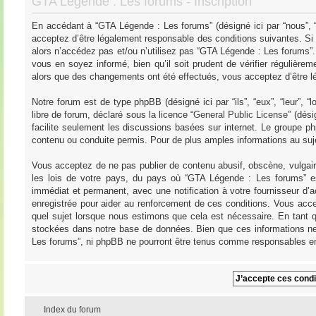
GTA Légende : Les forums - Inscription
En accédant à “GTA Légende : Les forums” (désigné ici par “nous”, “
acceptez d’être légalement responsable des conditions suivantes. Si
alors n’accédez pas et/ou n’utilisez pas “GTA Légende : Les forums”
vous en soyez informé, bien qu’il soit prudent de vérifier régulièr
alors que des changements ont été effectués, vous acceptez d’être l
Notre forum est de type phpBB (désigné ici par “ils”, “eux”, “leur”,
libre de forum, déclaré sous la licence “
General Public License
” (dés
facilite seulement les discussions basées sur internet. Le groupe
contenu ou conduite permis. Pour de plus amples informations au su
Vous acceptez de ne pas publier de contenu abusif, obscène, vulgair
les lois de votre pays, du pays où “GTA Légende : Les forums” es
immédiat et permanent, avec une notification à votre fournisseur d’
enregistrée pour aider au renforcement de ces conditions. Vous acce
quel sujet lorsque nous estimons que cela est nécessaire. En tant q
stockées dans notre base de données. Bien que ces informations ne 
Les forums”, ni phpBB ne pourront être tenus comme responsables en
Index du forum