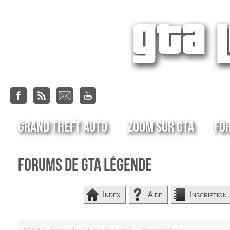
Grand Theft Auto
Zoom sur GTA
Fo
Forums de GTA Légende
Index
Aide
Inscription