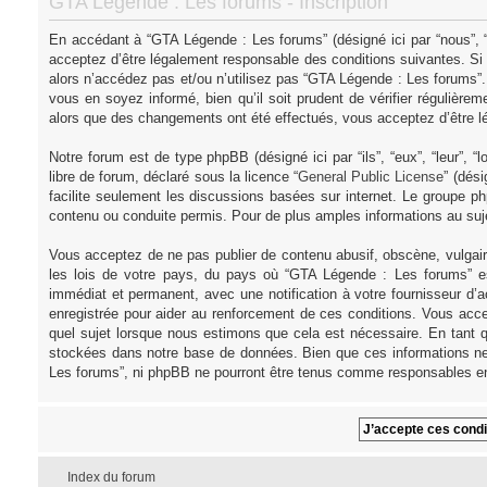
GTA Légende : Les forums - Inscription
En accédant à “GTA Légende : Les forums” (désigné ici par “nous”, “
acceptez d’être légalement responsable des conditions suivantes. Si
alors n’accédez pas et/ou n’utilisez pas “GTA Légende : Les forums”
vous en soyez informé, bien qu’il soit prudent de vérifier régulièr
alors que des changements ont été effectués, vous acceptez d’être l
Notre forum est de type phpBB (désigné ici par “ils”, “eux”, “leur”,
libre de forum, déclaré sous la licence “
General Public License
” (dés
facilite seulement les discussions basées sur internet. Le groupe
contenu ou conduite permis. Pour de plus amples informations au su
Vous acceptez de ne pas publier de contenu abusif, obscène, vulgair
les lois de votre pays, du pays où “GTA Légende : Les forums” es
immédiat et permanent, avec une notification à votre fournisseur d’
enregistrée pour aider au renforcement de ces conditions. Vous acce
quel sujet lorsque nous estimons que cela est nécessaire. En tant q
stockées dans notre base de données. Bien que ces informations ne 
Les forums”, ni phpBB ne pourront être tenus comme responsables en
Index du forum