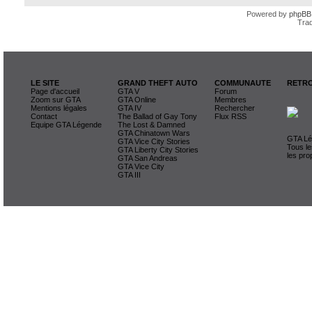
Powered by
phpBB
Trad
LE SITE
GRAND THEFT AUTO
COMMUNAUTE
RETRO
Page d'accueil
GTA V
Forum
Zoom sur GTA
GTA Online
Membres
Mentions légales
GTA IV
Rechercher
Contact
The Ballad of Gay Tony
Flux RSS
Equipe GTA Légende
The Lost & Damned
GTA Chinatown Wars
GTA Lég
GTA Vice City Stories
Tous le
GTA Liberty City Stories
les pro
GTA San Andreas
GTA Vice City
GTA III